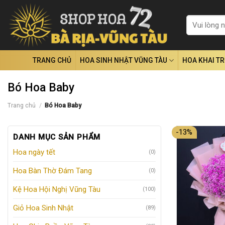
Skip
to
Tìm
kiếm:
content
TRANG CHỦ
HOA SINH NHẬT VŨNG TÀU
HOA KHAI T
Bó Hoa Baby
Trang chủ
/
Bó Hoa Baby
-13%
DANH MỤC SẢN PHẨM
Hoa ngày tết
(0)
Hoa Bàn Thờ Đám Tang
(0)
Kệ Hoa Hội Nghị Vũng Tàu
(100)
Giỏ Hoa Sinh Nhật
(89)