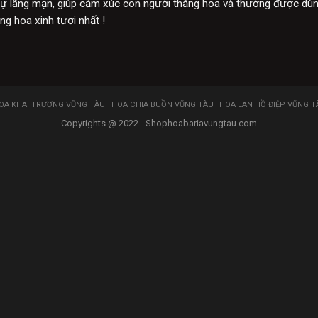
ự lãng mạn, giúp cảm xúc con người thăng hoa và thường được dùng 
g hoa xinh tươi nhất !
OA KHAI TRƯƠNG VŨNG TÀU
HOA CHIA BUỒN VŨNG TÀU
HOA LAN HỒ ĐIỆP VŨNG T
Copyrights @ 2022 - Shophoabariavungtau.com