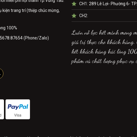
nơi miễn phí nội thành Tp.Vũng Tàu.
CH1:
289 Lê Lợi- Phường 6- TP
kiện trang trí (thiệp chúc mừng,
CH2:
lòng 100%
Luôn nỗ lực hết mình mong 
5678.87654
(Phone/Zalo)
giá trị thực cho khách hàng.
kết khách hàng hài lòng 10
phẩm và chất lượng phục vụ 