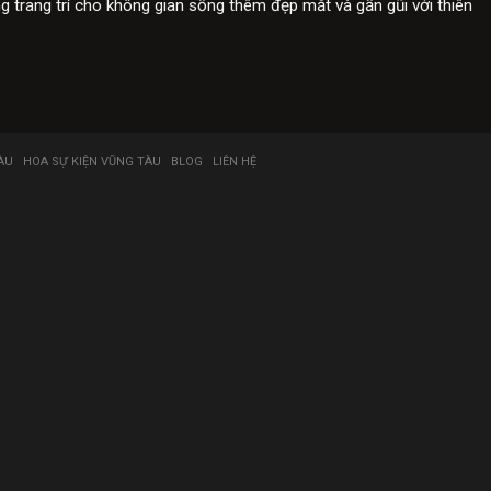
trang trí cho không gian sống thêm đẹp mắt và gần gũi với thiên
ÀU
HOA SỰ KIỆN VŨNG TÀU
BLOG
LIÊN HỆ