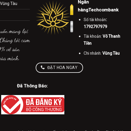
Ngân
.Vũng Tàu
hàngTechcombank
Số tài khoản
:
1792797979
muốn mang lại
Tài khoản:
Võ Thanh
 Chúng tôi cam
Tiền
0% về sản
Chi nhánh:
Vũng Tàu
của mình.
ĐẶT HOA NGAY
Đã Thông Báo: