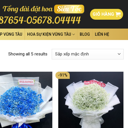
GIỎ HÀNG
ỆP VŨNG TÀU
HOA SỰ KIỆN VŨNG TÀU
BLOG
LIÊN HỆ
Showing all 5 results
-91%