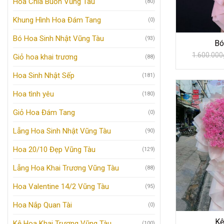
Hoa Chia Buồn Vũng Tàu
(80)
Khung Hình Hoa Đám Tang
(0)
Bó Hoa Sinh Nhật Vũng Tàu
(93)
Bó
1.600.000
Giỏ hoa khai trương
(88)
Hoa Sinh Nhật Sếp
(181)
Hoa tình yêu
(180)
Giỏ Hoa Đám Tang
(0)
Lẵng Hoa Sinh Nhật Vũng Tàu
(90)
Hoa 20/10 Đẹp Vũng Tàu
(129)
Lẵng Hoa Khai Trương Vũng Tàu
(88)
Hoa Valentine 14/2 Vũng Tàu
(95)
Hoa Nắp Quan Tài
(0)
Kệ
Kệ Hoa Khai Trương Vũng Tàu
(100)