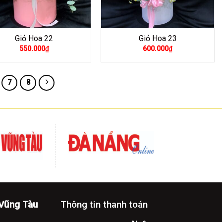
Giỏ Hoa 22
Giỏ Hoa 23
550.000
₫
600.000
₫
7
8
rương
phù hợp với các không gian nhỏ hoặc dùng làm quà tặng
-Vũng Tàu
Thông tin thanh toán
nhiên như tre, nứa, gỗ, fomix, nhựa Composi và được trang trí