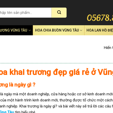
RƯƠNG VŨNG TÀU
HOA CHIA BUỒN VŨNG TÀU
HOA LAN HỒ ĐI
Hiển 
oa khai trương đẹp giá rẻ ở Vũ
ơng là ngày gì ?
 là ngày mà một doanh nghiệp, cửa hàng hoặc cơ sở kinh doanh mới
 của một hành trình kinh doanh mới, thường được tổ chức một cách l
h nghiệp. Khai trương là ngày gì? và bài viết này sẽ trả lời các câ
ũng Tàu
tìm hiểu nhé