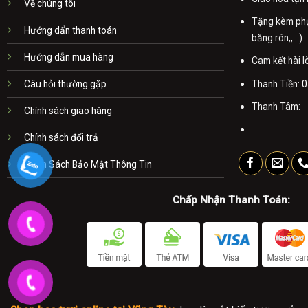
bằng các loạ
Về chúng tôi
Tặng kèm phụ 
Tại sao giỏ
Hướng dẩn thanh toán
băng rôn,,...)
các không gi
Hướng dẫn mua hàng
Cam kết hài 
Một số mẫu
hoa cúc mang
Thanh Tiền:
0
Câu hỏi thường gặp
Thanh Tâm:
Chính sách giao hàng
Chính sách đổi trả
Chính Sách Bảo Mật Thông Tin
Chấp Nhận Thanh Toán: