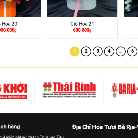
ỏ Hoa 20
Giỏ Hoa 21
000.000
₫
600.000
₫
1
2
3
4
…
6
hai trương để bàn
ng có thiết kế nhỏ gọn, dễ di chuyển và bài trí.
Giỏ hoa tặng khai t
 khách hàng.
ách hàng
Địa Chỉ Hoa Tươi Bà Rịa
 thiết kế của giỏ hoa:
Giỏ hoa thường được làm từ các vật liệu tự 
nơi miễn phí nội thành Tp.Vũng Tàu.