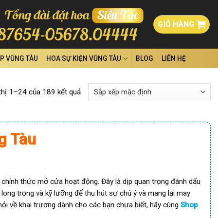
GIỎ HÀNG
ỆP VŨNG TÀU
HOA SỰ KIỆN VŨNG TÀU
BLOG
LIÊN HỆ
thị 1–24 của 189 kết quả
ng Tàu
 chính thức mở cửa hoạt động. Đây là dịp quan trọng đánh dấu
ong trọng và kỹ lưỡng để thu hút sự chú ý và mang lại may
u hỏi về khai trương dành cho các bạn chưa biết, hãy cùng
Shop