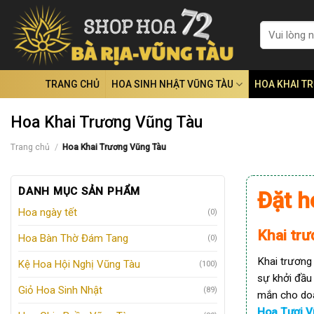
Skip
to
Tìm
kiếm:
content
TRANG CHỦ
HOA SINH NHẬT VŨNG TÀU
HOA KHAI T
Hoa Khai Trương Vũng Tàu
Trang chủ
/
Hoa Khai Trương Vũng Tàu
DANH MỤC SẢN PHẨM
Đặt h
Hoa ngày tết
(0)
Khai trư
Hoa Bàn Thờ Đám Tang
(0)
Khai trương
Kệ Hoa Hội Nghị Vũng Tàu
(100)
sự khởi đầu
Giỏ Hoa Sinh Nhật
(89)
mắn cho doan
Hoa Tươi V