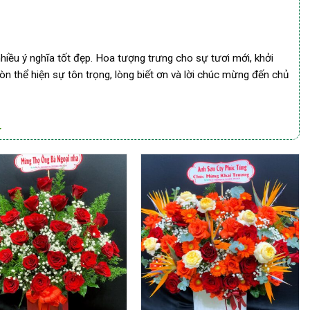
hiều ý nghĩa tốt đẹp. Hoa tượng trưng cho sự tươi mới, khởi
n thể hiện sự tôn trọng, lòng biết ơn và lời chúc mừng đến chủ
sắc, tượng trưng cho sự khởi đầu thuận lợi và may mắn. Việc
trọng và ý nghĩa.
hiều loại hoa khác nhau.
Kệ hoa khai trương
không chỉ nổi bật
g có chiều cao 1m2 trở lên, gồm một tầng hoặc nhiều tầng
thường được sử dụng trong kệ hoa bao gồm đồng tiền, hoa lan,