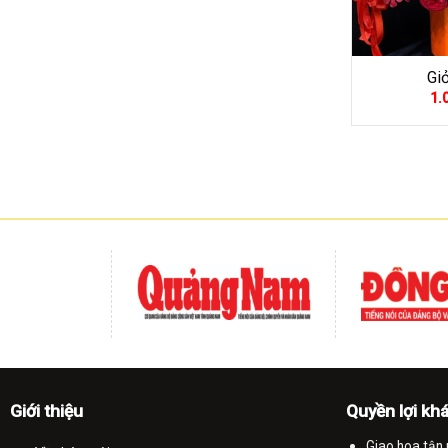
Gi
1.
Giỏ hoa k
Giỏ hoa thườ
cho đối tác,
Giới thiệu
Quyền lợi kh
Đặc điểm và
Giao hoa tận 