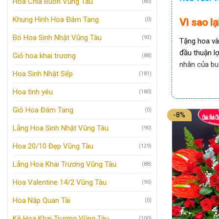
Hoa Chia Buồn Vũng Tàu
(80)
Khung Hình Hoa Đám Tang
(0)
Vì sao l
Bó Hoa Sinh Nhật Vũng Tàu
(93)
Tặng hoa và
đầu thuận l
Giỏ hoa khai trương
(88)
nhân của buổ
Hoa Sinh Nhật Sếp
(181)
Hoa khai tr
Hoa tình yêu
(180)
chọn hoa kh
Giỏ Hoa Đám Tang
(0)
-8%
Hoa kha
Lẵng Hoa Sinh Nhật Vũng Tàu
(90)
Kệ hoa k
Hoa 20/10 Đẹp Vũng Tàu
(129)
Kệ hoa thườ
Lẵng Hoa Khai Trương Vũng Tàu
(88)
trong không
Hoa Valentine 14/2 Vũng Tàu
(95)
Đặc điểm v
Hoa Nắp Quan Tài
(0)
hoa xếp chồ
hoa hồng, h
Kệ Hoa Khai Trương Vũng Tàu
(100)