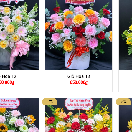
kệ hoa khai trươn
ỏ Hoa 12
Giỏ Hoa 13
50.000
₫
650.000
₫
-7%
-5%