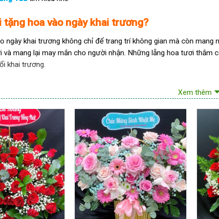
ại tặng hoa vào ngày khai trương?
o ngày khai trương không chỉ để trang trí không gian mà còn mang n
ợi và mang lại may mắn cho người nhận. Những lẵng hoa tươi thắm cò
i khai trương.
ương không chỉ là món quà tặng đơn thuần mà còn mang ý nghĩa sâu 
Xem thêm
ai trương phù hợp sẽ giúp ngày khai trương của bạn thêm phần trang 
i trương có những kiểu dáng nào ?
hai trương chân đứng
ng có thiết kế đứng vững chãi, được sắp xếp cầu kỳ với một hoặc n
 gian mà còn thể hiện sự sang trọng và đẳng cấp.
à cấu trúc của kệ hoa:
Kệ hoa thường được thiết kế theo dạng đứn
ng lên nhau, tạo nên vẻ đẹp hoành tráng và lộng lẫy. Các loại hoa 
oa cúc, và hoa hướng dương.