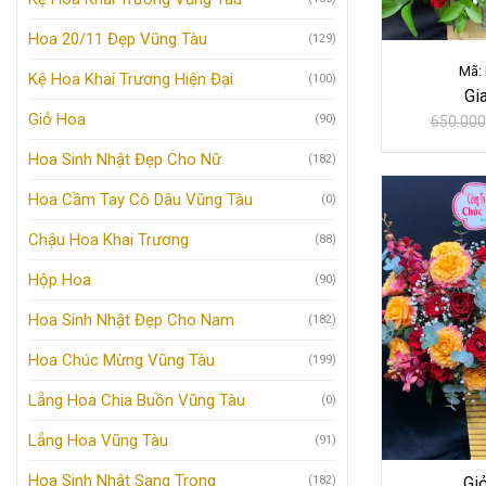
Ưu điểm của
Hoa 20/11 Đẹp Vũng Tàu
(129)
nhấn nổi bật
Mã:
Kệ Hoa Khai Trương Hiện Đại
(100)
Một số mẫu
Gi
Giỏ Hoa
dương vàng 
(90)
650.000
Hoa Sinh Nhật Đẹp Cho Nữ
(182)
Hoa Cầm Tay Cô Dâu Vũng Tàu
(0)
Chậu Hoa Khai Trương
(88)
Hộp Hoa
(90)
Hoa Sinh Nhật Đẹp Cho Nam
(182)
Hoa Chúc Mừng Vũng Tàu
(199)
Lẵng Hoa Chia Buồn Vũng Tàu
(0)
Lẵng Hoa Vũng Tàu
(91)
Hoa Sinh Nhật Sang Trọng
(182)
Gi