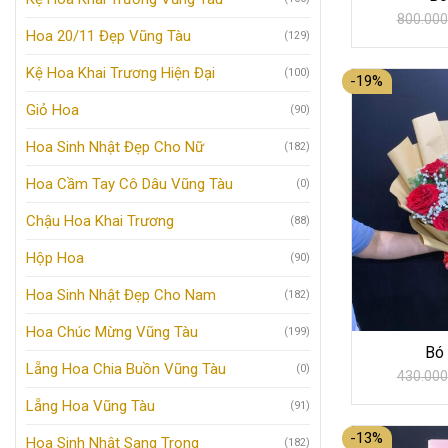
800.000
Hoa 20/11 Đẹp Vũng Tàu
(129)
Kệ Hoa Khai Trương Hiện Đại
(100)
-19%
Giỏ Hoa
(90)
Hoa Sinh Nhật Đẹp Cho Nữ
(182)
Hoa Cầm Tay Cô Dâu Vũng Tàu
(0)
Chậu Hoa Khai Trương
(88)
Hộp Hoa
(90)
Hoa Sinh Nhật Đẹp Cho Nam
(182)
Hoa Chúc Mừng Vũng Tàu
(199)
Bó
Lẵng Hoa Chia Buồn Vũng Tàu
(0)
430.000
Lẵng Hoa Vũng Tàu
(91)
-13%
Hoa Sinh Nhật Sang Trọng
(182)