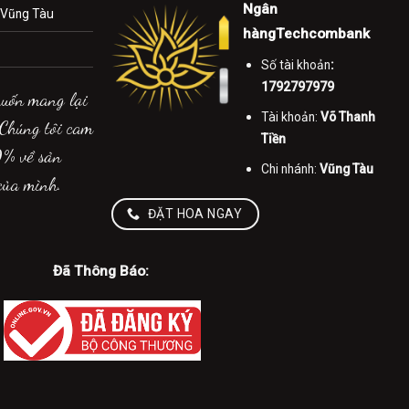
Ngân
.Vũng Tàu
hàngTechcombank
Số tài khoản
:
1792797979
muốn mang lại
Tài khoản:
Võ Thanh
 Chúng tôi cam
Tiền
0% về sản
Chi nhánh:
Vũng Tàu
của mình.
ĐẶT HOA NGAY
Đã Thông Báo: