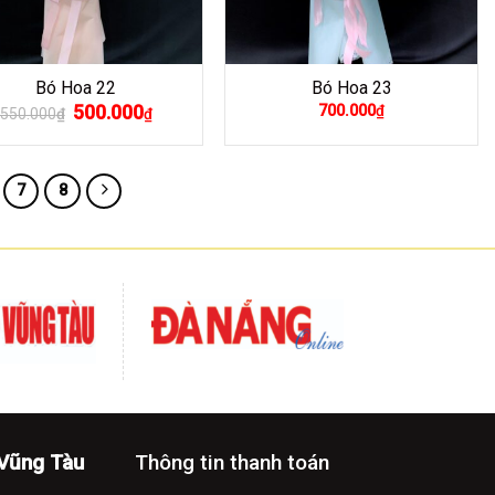
Bó Hoa 22
Bó Hoa 23
Giá
500.000
Giá
700.000
₫
550.000
₫
₫
gốc
hiện
là:
tại
550.000₫.
là:
500.000₫.
7
8
-Vũng Tàu
Thông tin thanh toán