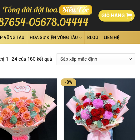
GIỎ HÀNG
ỆP VŨNG TÀU
HOA SỰ KIỆN VŨNG TÀU
BLOG
LIÊN HỆ
thị 1–24 của 180 kết quả
-8%