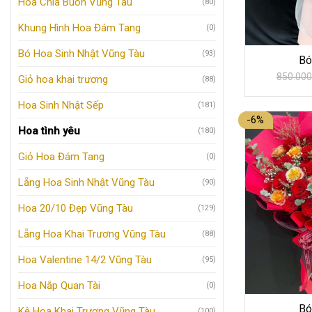
Hoa Chia Buồn Vũng Tàu
(80)
Khung Hình Hoa Đám Tang
(0)
Bó Hoa Sinh Nhật Vũng Tàu
(93)
Bó
850.000
Giỏ hoa khai trương
(88)
Hoa Sinh Nhật Sếp
(181)
-6%
Hoa tình yêu
(180)
Giỏ Hoa Đám Tang
(0)
Lẵng Hoa Sinh Nhật Vũng Tàu
(90)
Hoa 20/10 Đẹp Vũng Tàu
(129)
Lẵng Hoa Khai Trương Vũng Tàu
(88)
Hoa Valentine 14/2 Vũng Tàu
(95)
Hoa Nắp Quan Tài
(0)
Bó
Kệ Hoa Khai Trương Vũng Tàu
(100)