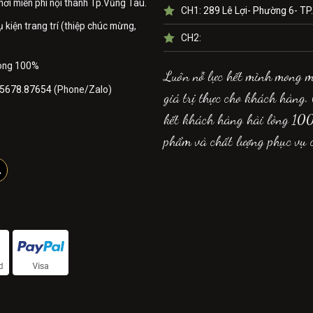
nơi miễn phí nội thành Tp.Vũng Tàu.
CH1:
289 Lê Lợi- Phường 6- TP
kiện trang trí (thiệp chúc mừng,
CH2:
lòng 100%
Luôn nỗ lực hết mình mong 
5678.87654
(Phone/Zalo)
giá trị thực cho khách hàng.
kết khách hàng hài lòng 10
phẩm và chất lượng phục vụ 