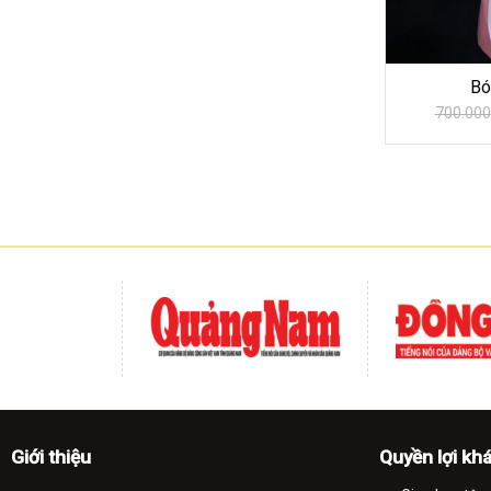
Bó
700.000
Giới thiệu
Quyền lợi kh