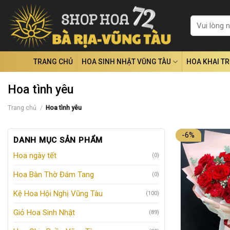
Skip
to
Tìm
kiếm:
content
TRANG CHỦ
HOA SINH NHẬT VŨNG TÀU
HOA KHAI T
Hoa tình yêu
Trang chủ
/
Hoa tình yêu
-6%
DANH MỤC SẢN PHẨM
Hoa ngày tết
(0)
Hoa Bàn Thờ Đám Tang
(0)
Kệ Hoa Hội Nghị Vũng Tàu
(100)
Giỏ Hoa Sinh Nhật
(89)