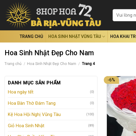
Skip
to
Tìm
kiếm:
content
TRANG CHỦ
HOA SINH NHẬT VŨNG TÀU
HOA KHAI T
Hoa Sinh Nhật Đẹp Cho Nam
Trang chủ
/
Hoa Sinh Nhật Đẹp Cho Nam
/
Trang 4
-6%
DANH MỤC SẢN PHẨM
Hoa ngày tết
(0)
Hoa Bàn Thờ Đám Tang
(0)
Kệ Hoa Hội Nghị Vũng Tàu
(100)
Giỏ Hoa Sinh Nhật
(89)