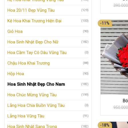
390.000
Hoa 20/11 Đẹp Vũng Tàu
(129)
Kệ Hoa Khai Trương Hiện Đại
(100)
-11%
Giỏ Hoa
(90)
Hoa Sinh Nhật Đẹp Cho Nữ
(182)
Hoa Cầm Tay Cô Dâu Vũng Tàu
(0)
Chậu Hoa Khai Trương
(88)
Hộp Hoa
(90)
Hoa Sinh Nhật Đẹp Cho Nam
(182)
Hoa Chúc Mừng Vũng Tàu
(199)
Bó
Lẵng Hoa Chia Buồn Vũng Tàu
(0)
950.000
Lẵng Hoa Vũng Tàu
(91)
-18%
Hoa Sinh Nhật Sang Trọng
(182)