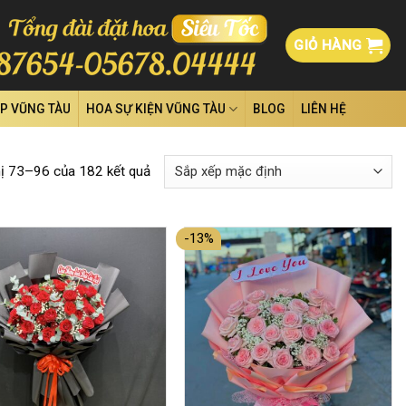
GIỎ HÀNG
ỆP VŨNG TÀU
HOA SỰ KIỆN VŨNG TÀU
BLOG
LIÊN HỆ
hị 73–96 của 182 kết quả
-13%