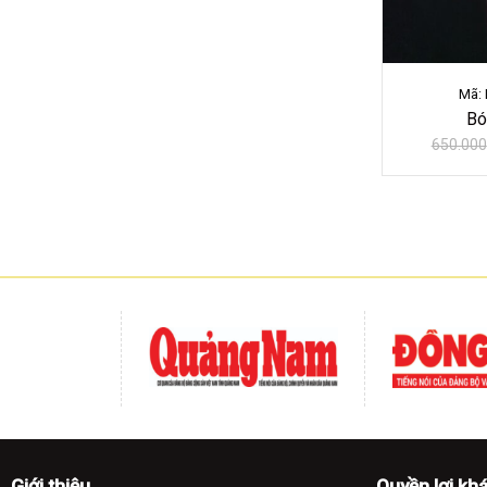
Mã:
Bó
650.000
Giới thiệu
Quyền lợi kh