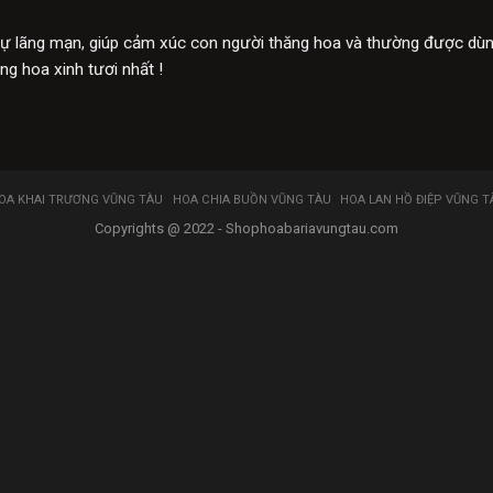
ự lãng mạn, giúp cảm xúc con người thăng hoa và thường được dùng 
g hoa xinh tươi nhất !
OA KHAI TRƯƠNG VŨNG TÀU
HOA CHIA BUỒN VŨNG TÀU
HOA LAN HỒ ĐIỆP VŨNG T
Copyrights @ 2022 - Shophoabariavungtau.com