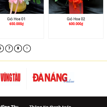
Giỏ Hoa 01
Giỏ Hoa 02
650.000
₫
600.000
₫
6
7
8