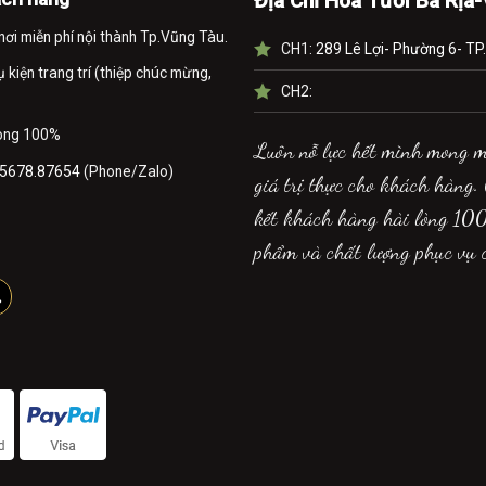
Địa Chỉ Hoa Tươi Bà Rịa
nơi miễn phí nội thành Tp.Vũng Tàu.
CH1:
289 Lê Lợi- Phường 6- TP
kiện trang trí (thiệp chúc mừng,
CH2:
lòng 100%
Luôn nỗ lực hết mình mong 
5678.87654
(Phone/Zalo)
giá trị thực cho khách hàng.
kết khách hàng hài lòng 10
phẩm và chất lượng phục vụ 