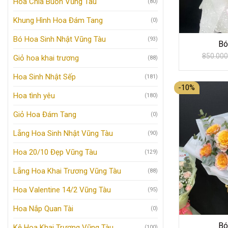
Hoa Chia Buồn Vũng Tàu
(80)
Khung Hình Hoa Đám Tang
(0)
Bó Hoa Sinh Nhật Vũng Tàu
(93)
Bó
850.000
Giỏ hoa khai trương
(88)
Hoa Sinh Nhật Sếp
(181)
-10%
Hoa tình yêu
(180)
Giỏ Hoa Đám Tang
(0)
Lẵng Hoa Sinh Nhật Vũng Tàu
(90)
Hoa 20/10 Đẹp Vũng Tàu
(129)
Lẵng Hoa Khai Trương Vũng Tàu
(88)
Hoa Valentine 14/2 Vũng Tàu
(95)
Hoa Nắp Quan Tài
(0)
Bó
Kệ Hoa Khai Trương Vũng Tàu
(100)