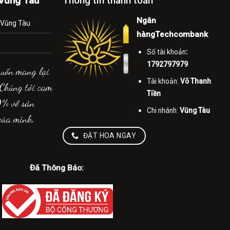
-Vũng Tàu
Thông tin thanh toán
Ngân
.Vũng Tàu
hàngTechcombank
Số tài khoản
:
1792797979
muốn mang lại
Tài khoản:
Võ Thanh
 Chúng tôi cam
Tiền
0% về sản
Chi nhánh:
Vũng Tàu
của mình.
ĐẶT HOA NGAY
Đã Thông Báo: