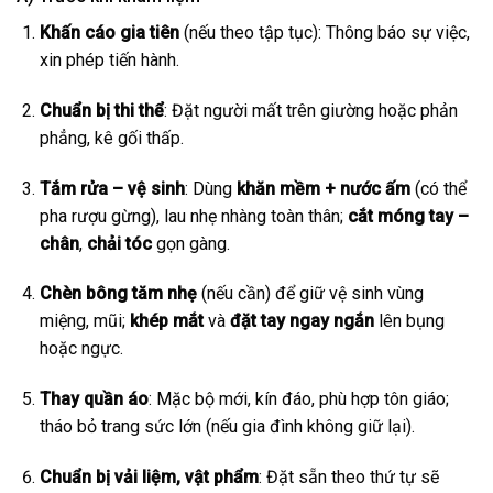
Khấn cáo gia tiên
(nếu theo tập tục): Thông báo sự việc,
xin phép tiến hành.
Chuẩn bị thi thể
: Đặt người mất trên giường hoặc phản
phẳng, kê gối thấp.
Tắm rửa – vệ sinh
: Dùng
khăn mềm + nước ấm
(có thể
pha rượu gừng), lau nhẹ nhàng toàn thân;
cắt móng tay –
chân
,
chải tóc
gọn gàng.
Chèn bông tăm nhẹ
(nếu cần) để giữ vệ sinh vùng
miệng, mũi;
khép mắt
và
đặt tay ngay ngắn
lên bụng
hoặc ngực.
Thay quần áo
: Mặc bộ mới, kín đáo, phù hợp tôn giáo;
tháo bỏ trang sức lớn (nếu gia đình không giữ lại).
Chuẩn bị vải liệm, vật phẩm
: Đặt sẵn theo thứ tự sẽ