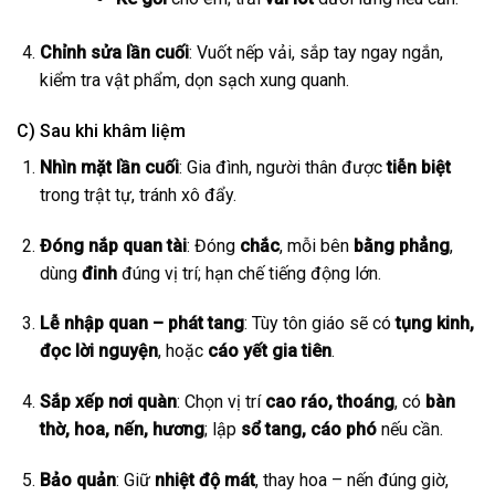
Chỉnh sửa lần cuối
: Vuốt nếp vải, sắp tay ngay ngắn,
kiểm tra vật phẩm, dọn sạch xung quanh.
C) Sau khi khâm liệm
Nhìn mặt lần cuối
: Gia đình, người thân được
tiễn biệt
trong trật tự, tránh xô đẩy.
Đóng nắp quan tài
: Đóng
chắc
, mỗi bên
bằng phẳng
,
dùng
đinh
đúng vị trí; hạn chế tiếng động lớn.
Lễ nhập quan – phát tang
: Tùy tôn giáo sẽ có
tụng kinh,
đọc lời nguyện
, hoặc
cáo yết gia tiên
.
Sắp xếp nơi quàn
: Chọn vị trí
cao ráo, thoáng
, có
bàn
thờ, hoa, nến, hương
; lập
sổ tang, cáo phó
nếu cần.
Bảo quản
: Giữ
nhiệt độ mát
, thay hoa – nến đúng giờ,