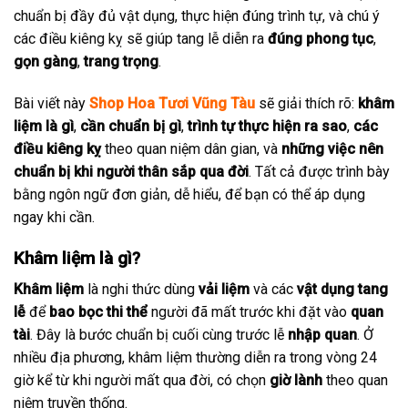
chuẩn bị đầy đủ vật dụng, thực hiện đúng trình tự, và chú ý
các điều kiêng kỵ sẽ giúp tang lễ diễn ra
đúng phong tục
,
gọn gàng
,
trang trọng
.
Bài viết này
Shop Hoa Tươi Vũng Tàu
sẽ giải thích rõ:
khâm
liệm là gì
,
cần chuẩn bị gì
,
trình tự thực hiện ra sao
,
các
điều kiêng kỵ
theo quan niệm dân gian, và
những việc nên
chuẩn bị khi người thân sắp qua đời
. Tất cả được trình bày
bằng ngôn ngữ đơn giản, dễ hiểu, để bạn có thể áp dụng
ngay khi cần.
Khâm liệm là gì?
Khâm liệm
là nghi thức dùng
vải liệm
và các
vật dụng tang
lễ
để
bao bọc thi thể
người đã mất trước khi đặt vào
quan
tài
. Đây là bước chuẩn bị cuối cùng trước lễ
nhập quan
. Ở
nhiều địa phương, khâm liệm thường diễn ra trong vòng 24
giờ kể từ khi người mất qua đời, có chọn
giờ lành
theo quan
niệm truyền thống.