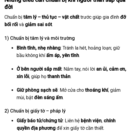
đời
Chuẩn bị
tâm lý – thủ tục – vật chất
trước giúp gia đình
đỡ
bối rối
và
giảm sai sót
.
1) Chuẩn bị tâm lý và môi trường
Bình tĩnh, nhẹ nhàng
: Tránh la hét, hoảng loạn; giữ
bầu không khí
ấm áp, yên tĩnh
.
Ở bên người sắp mất
: Nắm tay, nói lời
an ủi, cảm ơn,
xin lỗi
, giúp họ
thanh thản
.
Giữ phòng sạch sẽ
: Mở cửa cho
thoáng khí
, giảm
mùi, bật
đèn sáng ấm
.
2) Chuẩn bị giấy tờ – pháp lý
Giấy báo tử/chứng tử
: Liên hệ
bệnh viện
,
chính
quyền địa phương
để xin giấy tờ cần thiết.