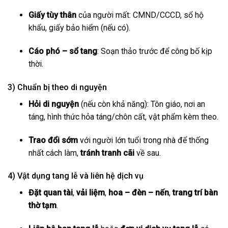
Giấy tùy thân
của người mất: CMND/CCCD, sổ hộ
khẩu, giấy bảo hiểm (nếu có).
Cáo phó – sổ tang
: Soạn thảo trước để công bố kịp
thời.
3) Chuẩn bị theo di nguyện
Hỏi di nguyện
(nếu còn khả năng): Tôn giáo, nơi an
táng, hình thức hỏa táng/chôn cất, vật phẩm kèm theo.
Trao đổi sớm
với người lớn tuổi trong nhà để thống
nhất cách làm,
tránh tranh cãi
về sau.
4) Vật dụng tang lễ và liên hệ dịch vụ
Đặt quan tài
,
vải liệm
,
hoa – đèn – nến
,
trang trí bàn
thờ tạm
.