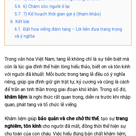
5.6.
6) Chăm sóc người ở lại
5.7.
7) Kế hoạch thời gian gợi ý (tham khảo)
6.
Kết bài
6.1.
Đặt hoa viếng đám tang – Lời tiễn đưa trang trọng
và ý nghĩa
Trong văn hóa Việt Nam, tang lễ không chỉ là sự tiễn biệt mà
còn là lúc gia đình thể hiện lòng hiếu thảo, biết ơn và tôn kính
với người đã khuất. Mỗi bước trong tang lễ đều có ý nghĩa
riêng, giúp gia đình giữ gìn trật tự, kỷ cương và cũng là cách
để trấn an tinh thần trong giai đoạn khó khăn. Trong số đó,
khâm liệm
là nghi thức rất quan trọng, diễn ra trước khi nhập
quan, phát tang và tổ chức lễ viếng.
Khâm liệm giúp
bảo quản và che chở thi thể
, tạo sự
trang
nghiêm, tôn kính
cho người đã mất, đồng thời thể hiện sự
chu toàn của con cháu. Việc hiểu đúng bản chất khâm liệm,