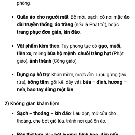
phòng.
Quần áo cho người mất
: Bộ mới, sạch; có nơi mặc
áo
dài truyền thống
,
áo tràng
(nếu là Phật tử), hoặc
trang phục đơn giản, kín đáo
.
Vật phẩm kèm theo
: Tùy phong tục có
gạo, muối,
tiền xu
, miếng
bùa hộ mệnh
,
chuỗi tràng hạt
(Phật
giáo),
ảnh thánh
(Công giáo).
Dụng cụ hỗ trợ
: Khăn mềm, nước ấm, rượu gừng (lau
rửa),
bông tăm
, gối kê, dây vải,
búa – đinh
,
hương –
nến
,
bao tay dùng một lần
.
2) Không gian khâm liệm
Sạch – thoáng – kín đáo
: Lau dọn, mở cửa cho
thoáng, che bớt gió lùa; tránh nơi quá ồn ào.
Bàn thờ tạm
: Bày
bát hương, bình hoa, đèn nến,