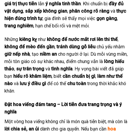
giá trị thực tiễn
lẫn
ý nghĩa tinh thần
. Khi chuẩn bị
đầy đủ
vật dụng
,
sắp xếp không gian
,
phân công rõ ràng
và
thực
hiện đúng trình tự
, gia đình sẽ thấy mọi việc
gọn gàng
,
trang nghiêm
, hạn chế bối rối và mệt mỏi.
Những
kiêng kỵ
như
không để nước mắt rơi lên thi thể
,
không để mèo đến gần
,
tránh dùng gỗ liễu
chủ yếu nhằm
giữ nếp nhà
, tạo
niềm an
cho người ở lại. Dù mỗi vùng miền,
mỗi tôn giáo có sự khác nhau, điểm chung vẫn là
lòng hiếu
thảo
,
sự trân trọng
và
tình nghĩa
. Hy vọng bài viết đã giúp
bạn
hiểu rõ khâm liệm
, biết
cần chuẩn bị gì
,
làm như thế
nào
và
lưu ý điều gì
để có thể
chu toàn
trong thời khắc khó
khăn.
Đặt hoa viếng đám tang – Lời tiễn đưa trang trọng và ý
nghĩa
Một vòng hoa viếng không chỉ là món quà tiễn biệt, mà còn là
lời chia sẻ, an ủi
dành cho gia quyến. Nếu bạn cần
hoa