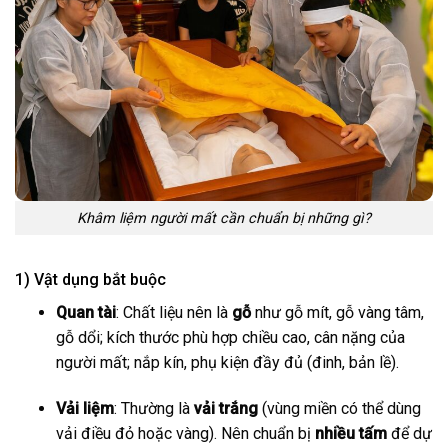
Khâm liệm người mất cần chuẩn bị những gì?
1) Vật dụng bắt buộc
Quan tài
: Chất liệu nên là
gỗ
như gỗ mít, gỗ vàng tâm,
gỗ dổi; kích thước phù hợp chiều cao, cân nặng của
người mất; nắp kín, phụ kiện đầy đủ (đinh, bản lề).
Vải liệm
: Thường là
vải trắng
(vùng miền có thể dùng
vải điều đỏ hoặc vàng). Nên chuẩn bị
nhiều tấm
để dự