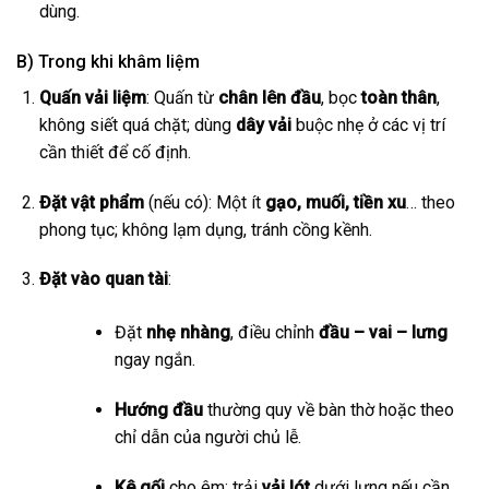
dùng.
B) Trong khi khâm liệm
Quấn vải liệm
: Quấn từ
chân lên đầu
, bọc
toàn thân
,
không siết quá chặt; dùng
dây vải
buộc nhẹ ở các vị trí
cần thiết để cố định.
Đặt vật phẩm
(nếu có): Một ít
gạo, muối, tiền xu
… theo
phong tục; không lạm dụng, tránh cồng kềnh.
Đặt vào quan tài
:
Đặt
nhẹ nhàng
, điều chỉnh
đầu – vai – lưng
ngay ngắn.
Hướng đầu
thường quy về bàn thờ hoặc theo
chỉ dẫn của người chủ lễ.
Kê gối
cho êm; trải
vải lót
dưới lưng nếu cần.