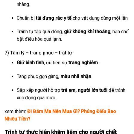
nhàng.
Chuẩn bị
túi đựng rác y tế
cho vật dụng dùng một lần.
Tránh tụ tập quá đông,
giữ không khí thoáng
, hạn chế
bật điều hòa quá lạnh.
7) Tâm lý – trang phục – trật tự
Giữ bình tĩnh
, ưu tiên sự
trang nghiêm
.
Tang phục gọn gàng,
màu nhã nhặn
.
Sắp xếp người hỗ trợ
trẻ em, người lớn tuổi
để tránh
xúc động quá mức.
xem thêm:
Đi Đám Ma Nên Mua Gì? Phúng Điếu Bao
Nhiêu Tiền?
Trình tự thực hiện khâm liệm cho người chết