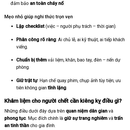
đảm bảo
an toàn cháy nổ
.
Mẹo nhỏ giúp nghi thức trọn vẹn
Lập checklist
(việc – người phụ trách – thời gian).
Phân công rõ ràng
: Ai chủ lễ, ai kỹ thuật, ai tiếp khách
viếng.
Chuẩn bị thêm
vải liệm, khăn, bao tay, đèn – nến dự
phòng.
Giữ trật tự
: Hạn chế quay phim, chụp ảnh tùy tiện; ưu
tiên không gian
tĩnh lặng
.
Khâm liệm cho người chết cần kiêng kỵ điều gì?
Những điều dưới đây dựa trên
quan niệm dân gian
và
phong tục
. Mục đích chính là
giữ sự trang nghiêm
và
trấn
an tinh thần
cho gia đình.