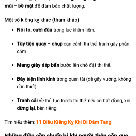
mùi – bề mặt
để đảm bảo chất lượng.
Một số kiêng kỵ khác (tham khảo)
Nói to, cười đùa
trong lúc khâm liệm.
Tùy tiện quay – chụp
cận cảnh thi thể, tránh gây phản
cảm.
Mang giày dép bẩn
bước lên chỗ đặt thi thể.
Bày biện lỉnh kỉnh
trong quan tài (dễ gây vướng, không
cần thiết).
Tranh cãi
về thủ tục trước thi thể: nếu có bất đồng, xin
dừng lại
, bàn riêng.
Tìm hiểu thêm:
11 Điều Kiêng Kỵ Khi Đi Đám Tang
Những điều cần chuẩn bị khi người thân sắp qua