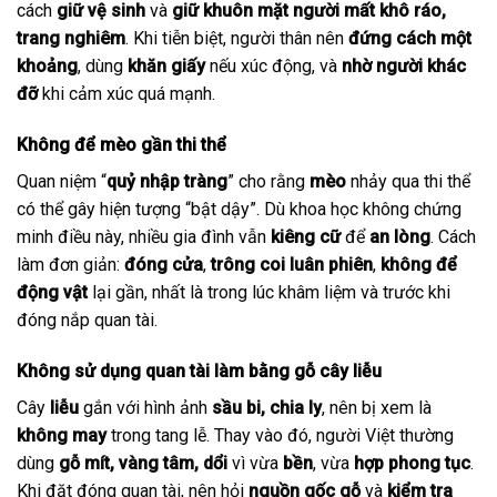
cách
giữ vệ sinh
và
giữ khuôn mặt người mất khô ráo,
trang nghiêm
. Khi tiễn biệt, người thân nên
đứng cách một
khoảng
, dùng
khăn giấy
nếu xúc động, và
nhờ người khác
đỡ
khi cảm xúc quá mạnh.
Không để mèo gần thi thể
Quan niệm “
quỷ nhập tràng
” cho rằng
mèo
nhảy qua thi thể
có thể gây hiện tượng “bật dậy”. Dù khoa học không chứng
minh điều này, nhiều gia đình vẫn
kiêng cữ
để
an lòng
. Cách
làm đơn giản:
đóng cửa
,
trông coi luân phiên
,
không để
động vật
lại gần, nhất là trong lúc khâm liệm và trước khi
đóng nắp quan tài.
Không sử dụng quan tài làm bằng gỗ cây liễu
Cây
liễu
gắn với hình ảnh
sầu bi, chia ly
, nên bị xem là
không may
trong tang lễ. Thay vào đó, người Việt thường
dùng
gỗ mít, vàng tâm, dổi
vì vừa
bền
, vừa
hợp phong tục
.
Khi đặt đóng quan tài, nên hỏi
nguồn gốc gỗ
và
kiểm tra