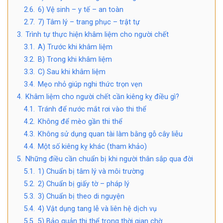
2.6.
6) Vệ sinh – y tế – an toàn
2.7.
7) Tâm lý – trang phục – trật tự
3.
Trình tự thực hiện khâm liệm cho người chết
3.1.
A) Trước khi khâm liệm
3.2.
B) Trong khi khâm liệm
3.3.
C) Sau khi khâm liệm
3.4.
Mẹo nhỏ giúp nghi thức trọn vẹn
4.
Khâm liệm cho người chết cần kiêng kỵ điều gì?
4.1.
Tránh để nước mắt rơi vào thi thể
4.2.
Không để mèo gần thi thể
4.3.
Không sử dụng quan tài làm bằng gỗ cây liễu
4.4.
Một số kiêng kỵ khác (tham khảo)
5.
Những điều cần chuẩn bị khi người thân sắp qua đời
5.1.
1) Chuẩn bị tâm lý và môi trường
5.2.
2) Chuẩn bị giấy tờ – pháp lý
5.3.
3) Chuẩn bị theo di nguyện
5.4.
4) Vật dụng tang lễ và liên hệ dịch vụ
5.5.
5) Bảo quản thi thể trong thời gian chờ