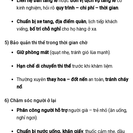
Liên hệ ban tang lễ
hoặc
đơn vị dịch vụ tang lễ
có
kinh nghiệm, hỏi rõ
quy trình – chi phí – thời gian
.
Chuẩn bị xe tang, địa điểm quàn
, lịch tiếp khách
viếng,
bố trí chỗ nghỉ
cho họ hàng ở xa.
5) Bảo quản thi thể trong thời gian chờ
Giữ phòng mát
(quạt nhẹ, tránh gió lùa mạnh).
Hạn chế di chuyển thi thể
trước khi khâm liệm.
Thường xuyên
thay hoa – đốt nến
an toàn,
tránh cháy
nổ
.
6) Chăm sóc người ở lại
Phân công người hỗ trợ
người già – trẻ nhỏ (ăn uống,
nghỉ ngơi).
Chuẩn bị nước uống, khăn giấy
, thuốc cảm nhẹ, dầu