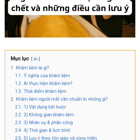
Mục lục
ẩn
1.
Khâm liệm là gì?
1.1.
Ý nghĩa của khâm liệm
1.2.
Ai thực hiện khâm liệm?
1.3.
Thời điểm khâm liệm
2.
Khâm liệm người mất cần chuẩn bị những gì?
2.1.
1) Vật dụng bắt buộc
2.2.
2) Không gian khâm liệm
2.3.
3) Nhân sự & phân công
2.4.
4) Thời gian & lịch trình
2.5.
5) Lưu ý theo tôn giáo và vùng miền