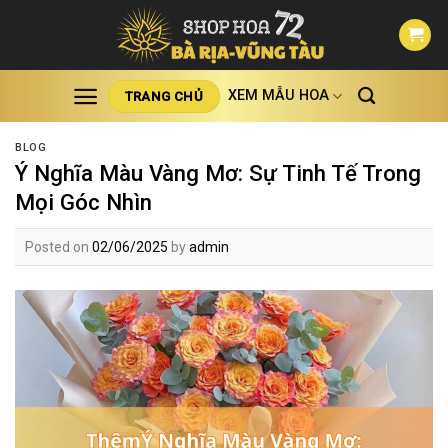
Skip
to
content
XEM MẪU HOA
TRANG CHỦ
BLOG
Ý Nghĩa Màu Vàng Mơ: Sự Tinh Tế Trong
Mọi Góc Nhìn
Posted on
02/06/2025
by
admin