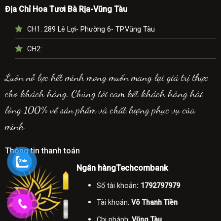
Địa Chỉ Hoa Tươi Bà Rịa-Vũng Tàu
CH1:
289 Lê Lợi- Phường 6- TP.Vũng Tàu
CH2:
Luôn nỗ lực hết mình mong muốn mang lại giá trị thực
cho khách hàng. Chúng tôi cam kết khách hàng hài
lòng 100% về sản phẩm và chất lượng phục vụ của
mình.
Thông tin thanh toán
Ngân hàngTechcombank
Số tài khoản
: 1792797979
Tài khoản:
Võ Thanh Tiền
Chi nhánh:
Vũng Tàu