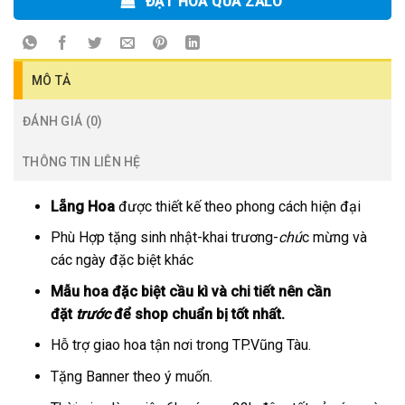
ĐẶT HOA QUA ZALO
MÔ TẢ
ĐÁNH GIÁ (0)
THÔNG TIN LIÊN HỆ
Lẵng Hoa
được thiết kế theo phong cách hiện đại
Phù Hợp tặng sinh nhật-khai trương-
chú
c mừng và
các ngày đặc biệt khác
Mẫu hoa đặc biệt cầu kì và chi tiết nên cần
đặt
trước
để shop chuẩn bị tốt nhất.
Hỗ trợ giao hoa tận nơi trong TP.Vũng Tàu.
Tặng Banner theo ý muốn.