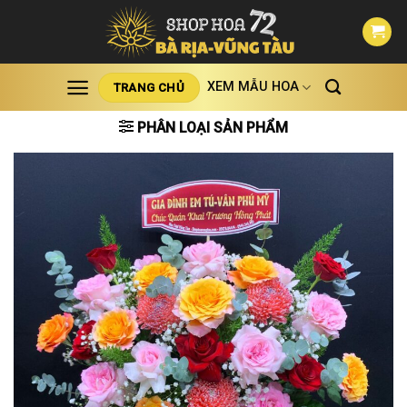
Skip
to
content
XEM MẪU HOA
TRANG CHỦ
PHÂN LOẠI SẢN PHẨM