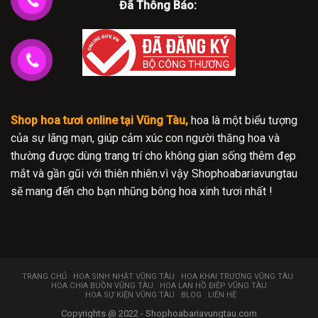
Đã Thông Báo:
Shop hoa tươi online tại Vũng Tàu,
hoa là một biểu tượng
của sự lãng mạn, giúp cảm xúc con người thăng hoa và
thường được dùng trang trí cho không gian sống thêm đẹp
mắt và gần gũi với thiên nhiên.vì vậy Shophoabariavungtau
sẽ mang đến cho bạn nhũng bông hoa xinh tươi nhất !
TRANG CHỦ
HOA SINH NHẬT VŨNG TÀU
HOA KHAI TRƯƠNG VŨNG TÀU
HOA CHIA BUỒN VŨNG TÀU
HOA LAN HỒ ĐIỆP VŨNG TÀU
HOA SỰ KIỆN VŨNG TÀU
BLOG
LIÊN HỆ
Copyrights @ 2022 - Shophoabariavungtau.com