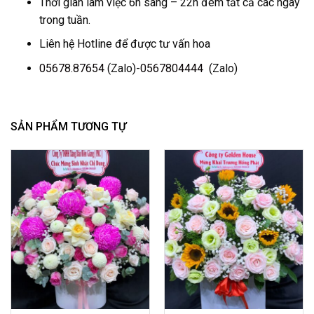
Thời gian làm việc 6h sáng – 22h đêm tất cả các ngày
trong tuần.
Liên hệ Hotline để được tư vấn hoa
05678.87654
(Zalo)-
0567804444
(Zalo)
SẢN PHẨM TƯƠNG TỰ