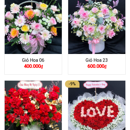
Giỏ Hoa 06
Giỏ Hoa 23
400.000
600.000
₫
₫
-9%