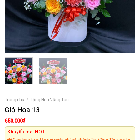
Trang chủ
/
Lẵng Hoa Vũng Tàu
Giỏ Hoa 13
₫
650.000
Khuyến mãi HOT:
Giao hoa tươi tận nơi miễn phí nội thành Tp. Vũng Tàu và các