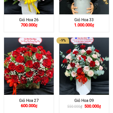
Giỏ Hoa 26
Giỏ Hoa 33
700.000
1.000.000
₫
₫
-9%
Giỏ Hoa 27
Giỏ Hoa 09
Giá
Giá
600.000
₫
500.000
550.000
₫
₫
gốc
hiện