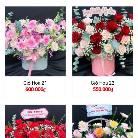
là:
tại
3.300.000₫.
là:
3.000.000₫.
Giỏ Hoa 21
Giỏ Hoa 22
600.000
550.000
₫
₫