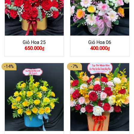
Giỏ Hoa 25
Giỏ Hoa 06
650.000
400.000
₫
₫
-14%
-7%