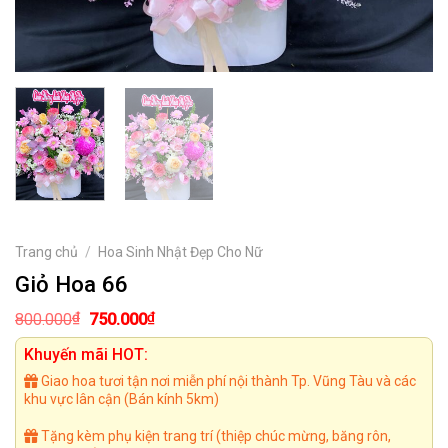
Trang chủ
/
Hoa Sinh Nhật Đẹp Cho Nữ
Giỏ Hoa 66
Giá
Giá
₫
₫
800.000
750.000
gốc
hiện
là:
tại
Khuyến mãi HOT:
800.000₫.
là:
750.000₫.
Giao hoa tươi tận nơi miễn phí nội thành Tp. Vũng Tàu và các
khu vực lân cận (Bán kính 5km)
Tặng kèm phụ kiện trang trí (thiệp chúc mừng, băng rôn,