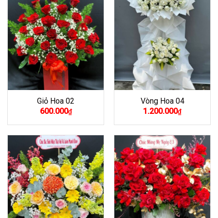
Giỏ Hoa 02
Vòng Hoa 04
600.000
1.200.000
₫
₫