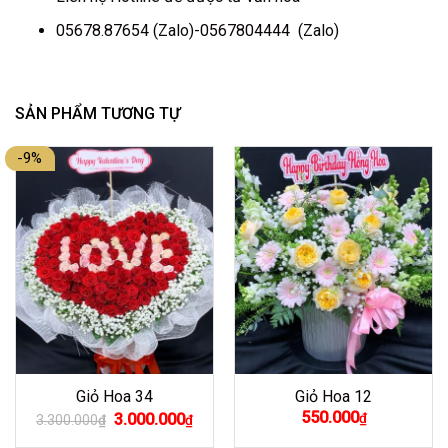
05678.87654
(Zalo)-
0567804444
(Zalo)
SẢN PHẨM TƯƠNG TỰ
-9%
Giỏ Hoa 34
Giỏ Hoa 12
Giá
Giá
550.000
3.000.000
₫
3.300.000
₫
₫
gốc
hiện