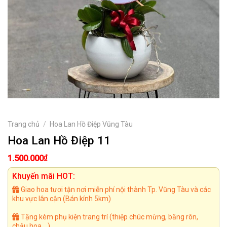
Trang chủ
/
Hoa Lan Hồ Điệp Vũng Tàu
Hoa Lan Hồ Điệp 11
₫
1.500.000
Khuyến mãi HOT:
Giao hoa tươi tận nơi miễn phí nội thành Tp. Vũng Tàu và các
khu vực lân cận (Bán kính 5km)
Tặng kèm phụ kiện trang trí (thiệp chúc mừng, băng rôn,
chậu hoa,...)