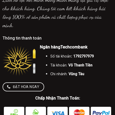
cho khách hàng. Chúng tôi cam kết khách hàng hài
lòng 100% về sản phẩm và chất lượng phục vụ của
mình.
Thông tin thanh toán
Ngân hàngTechcombank
Số tài khoản
: 1792797979
Tài khoản:
Võ Thanh Tiền
Chi nhánh:
Vũng Tàu
ĐẶT HOA NGAY
Chấp Nhận Thanh Toán: