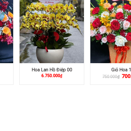
Hoa Lan Hồ Điệp 00
Giỏ Hoa 
Giá
700
6.750.000
₫
750.000
₫
gốc
là:
750.