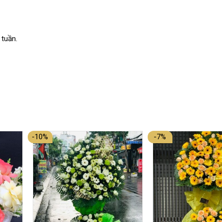
 tuần.
-10%
-7%