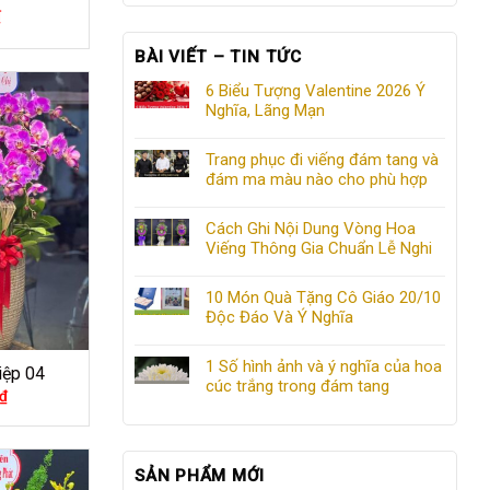
₫
BÀI VIẾT – TIN TỨC
6 Biểu Tượng Valentine 2026 Ý
Nghĩa, Lãng Mạn
Trang phục đi viếng đám tang và
đám ma màu nào cho phù hợp
Cách Ghi Nội Dung Vòng Hoa
Viếng Thông Gia Chuẩn Lễ Nghi
10 Món Quà Tặng Cô Giáo 20/10
Độc Đáo Và Ý Nghĩa
1 Số hình ảnh và ý nghĩa của hoa
iệp 04
cúc trắng trong đám tang
₫
SẢN PHẨM MỚI