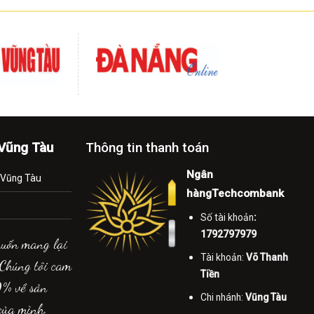
-Vũng Tàu
Thông tin thanh toán
Ngân
.Vũng Tàu
hàngTechcombank
Số tài khoản
:
1792797979
muốn mang lại
Tài khoản:
Võ Thanh
 Chúng tôi cam
Tiền
0% về sản
Chi nhánh:
Vũng Tàu
của mình.