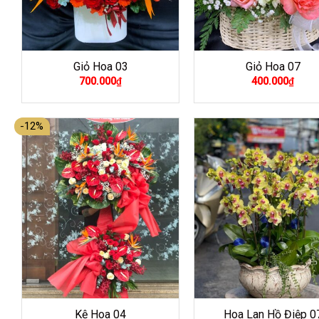
Giỏ Hoa 03
Giỏ Hoa 07
700.000
₫
400.000
₫
-12%
Kệ Hoa 04
Hoa Lan Hồ Điệp 0