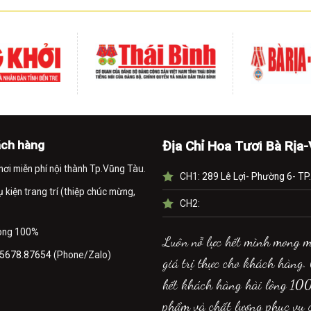
ách hàng
Địa Chỉ Hoa Tươi Bà Rịa
nơi miễn phí nội thành Tp.Vũng Tàu.
CH1:
289 Lê Lợi- Phường 6- TP
kiện trang trí (thiệp chúc mừng,
CH2:
lòng 100%
Luôn nỗ lực hết mình mong 
5678.87654
(Phone/Zalo)
giá trị thực cho khách hàng.
kết khách hàng hài lòng 10
phẩm và chất lượng phục vụ 