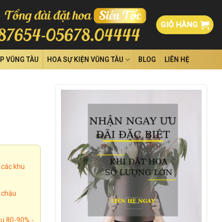
GIỎ HÀNG
ỆP VŨNG TÀU
HOA SỰ KIỆN VŨNG TÀU
BLOG
LIÊN HỆ
 các khu
, chậu
u 80-90% -