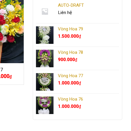
AUTO-DRAFT
Liên hệ
Vòng Hoa 79
1.500.000
₫
Vòng Hoa 78
900.000
₫
17
.000
Giá
Vòng Hoa 77
₫
hiện
1.000.000
₫
tại
000₫.
là:
700.000₫.
Vòng Hoa 76
1.000.000
₫