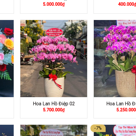
5.000.000
₫
400.000
Hoa Lan Hồ Điệp 02
Hoa Lan Hồ Đ
5.700.000
₫
5.250.000
-7%