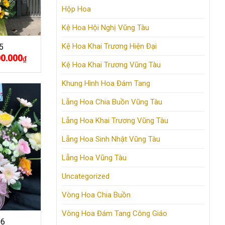
Hộp Hoa
Kệ Hoa Hội Nghị Vũng Tàu
Kệ Hoa Khai Trương Hiện Đại
5
00.000
Giá
₫
hiện
Kệ Hoa Khai Trương Vũng Tàu
tại
.000₫.
là:
Khung Hình Hoa Đám Tang
1.300.000₫.
Lẵng Hoa Chia Buồn Vũng Tàu
Lẵng Hoa Khai Trương Vũng Tàu
Lẵng Hoa Sinh Nhật Vũng Tàu
Lẵng Hoa Vũng Tàu
Uncategorized
Vòng Hoa Chia Buồn
Vòng Hoa Đám Tang Công Giáo
06