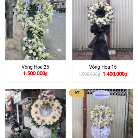
Vòng Hoa 25
Vòng Hoa 15
Giá
Giá
1.500.000
₫
1.400.000
1.500.000
₫
₫
gốc
hiện
là:
tại
1.500.000₫.
là:
1.400
-5%