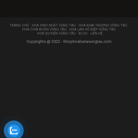
TRANG CHỦ
HOA SINH NHẬT VŨNG TÀU
HOA KHAI TRƯƠNG VŨNG TÀU
HOA CHIA BUỒN VŨNG TÀU
HOA LAN HỒ ĐIỆP VŨNG TÀU
HOA SỰ KIỆN VŨNG TÀU
BLOG
LIÊN HỆ
Copyrights @ 2022 - Shophoabariavungtau.com