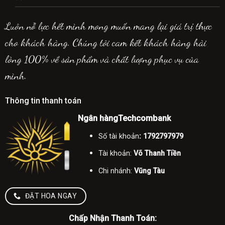
Luôn nỗ lực hết mình mong muốn mang lại giá trị thực
cho khách hàng. Chúng tôi cam kết khách hàng hài
lòng 100% về sản phẩm và chất lượng phục vụ của
mình.
Thông tin thanh toán
Ngân hàngTechcombank
Số tài khoản
: 1792797979
Tài khoản:
Võ Thanh Tiền
Chi nhánh:
Vũng Tàu
ĐẶT HOA NGAY
Chấp Nhận Thanh Toán: