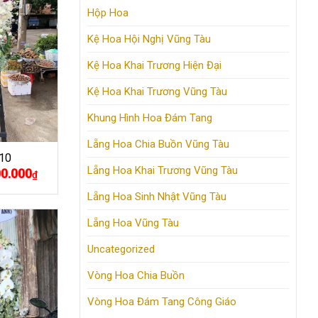
Hộp Hoa
Kệ Hoa Hội Nghị Vũng Tàu
Kệ Hoa Khai Trương Hiện Đại
Kệ Hoa Khai Trương Vũng Tàu
Khung Hình Hoa Đám Tang
Lẵng Hoa Chia Buồn Vũng Tàu
10
Lẵng Hoa Khai Trương Vũng Tàu
00.000
Giá
₫
hiện
tại
Lẵng Hoa Sinh Nhật Vũng Tàu
.000₫.
là:
1.900.000₫.
Lẵng Hoa Vũng Tàu
Uncategorized
Vòng Hoa Chia Buồn
Vòng Hoa Đám Tang Công Giáo