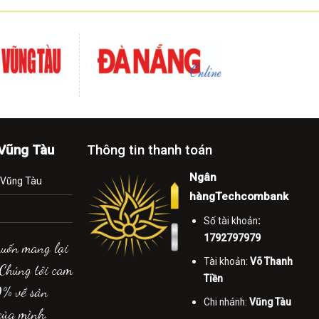
-Vũng Tàu
Thông tin thanh toán
Ngân
.Vũng Tàu
hàngTechcombank
Số tài khoản
:
1792797979
muốn mang lại
Tài khoản:
Võ Thanh
 Chúng tôi cam
Tiền
0% về sản
Chi nhánh:
Vũng Tàu
của mình.