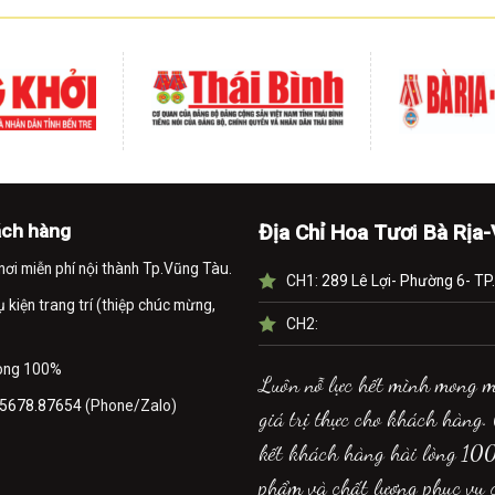
ách hàng
Địa Chỉ Hoa Tươi Bà Rịa
nơi miễn phí nội thành Tp.Vũng Tàu.
CH1:
289 Lê Lợi- Phường 6- TP
kiện trang trí (thiệp chúc mừng,
CH2:
lòng 100%
Luôn nỗ lực hết mình mong 
5678.87654
(Phone/Zalo)
giá trị thực cho khách hàng.
kết khách hàng hài lòng 10
phẩm và chất lượng phục vụ 