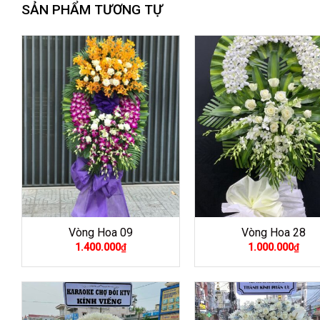
SẢN PHẨM TƯƠNG TỰ
Vòng Hoa 09
Vòng Hoa 28
1.400.000
₫
1.000.000
₫