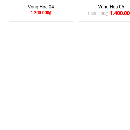
Vòng Hoa 04
Vòng Hoa 05
Giá
1.400.00
1.200.000
₫
1.600.000
₫
gốc
là:
1.600.000₫