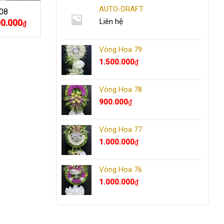
AUTO-DRAFT
08
Liên hệ
00.000
Giá
₫
hiện
tại
.000₫.
là:
Vòng Hoa 79
1.100.000₫.
1.500.000
₫
Vòng Hoa 78
900.000
₫
Vòng Hoa 77
1.000.000
₫
Vòng Hoa 76
1.000.000
₫