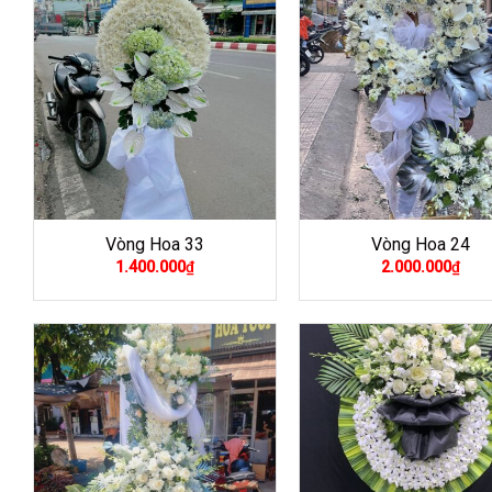
Vòng Hoa 33
Vòng Hoa 24
1.400.000
₫
2.000.000
₫