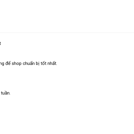
t
ếng để shop chuẩn bị tốt nhất.
 tuần.