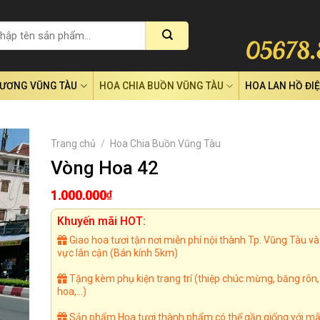
RƯƠNG VŨNG TÀU
HOA CHIA BUỒN VŨNG TÀU
HOA LAN HỒ ĐI
Trang chủ
/
Hoa Chia Buồn Vũng Tàu
Vòng Hoa 42
1.000.000
₫
Khuyến mãi HOT:
Giao hoa tươi tận nơi miễn phí nội thành Tp. Vũng Tàu và
vực lân cận (Bán kính 5km)
Tặng kèm phụ kiện trang trí (thiệp chúc mừng, băng rôn
hoa,...)
Sản phẩm Hoa tươi thành phẩm có thể gần giống với mẫ