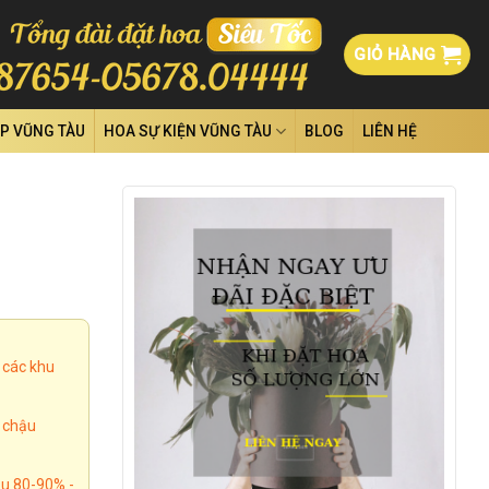
GIỎ HÀNG
ỆP VŨNG TÀU
HOA SỰ KIỆN VŨNG TÀU
BLOG
LIÊN HỆ
 các khu
, chậu
u 80-90% -