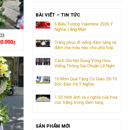
BÀI VIẾT – TIN TỨC
6 Biểu Tượng Valentine 2026 Ý
Nghĩa, Lãng Mạn
03
00.000
Giá
Trang phục đi viếng đám tang và
₫
hiện
đám ma màu nào cho phù hợp
tại
.000₫.
là:
2.500.000₫.
Cách Ghi Nội Dung Vòng Hoa
Viếng Thông Gia Chuẩn Lễ Nghi
10 Món Quà Tặng Cô Giáo 20/10
Độc Đáo Và Ý Nghĩa
1 Số hình ảnh và ý nghĩa của hoa
cúc trắng trong đám tang
SẢN PHẨM MỚI