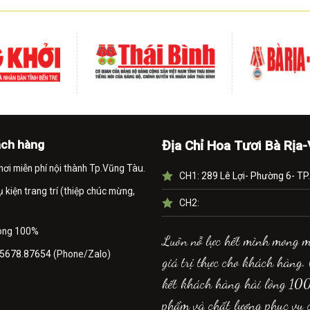
ách hàng
Địa Chỉ Hoa Tươi Bà Rịa
nơi miễn phí nội thành Tp.Vũng Tàu.
CH1:
289 Lê Lợi- Phường 6- TP
kiện trang trí (thiệp chúc mừng,
CH2:
lòng 100%
Luôn nỗ lực hết mình mong 
5678.87654
(Phone/Zalo)
giá trị thực cho khách hàng.
kết khách hàng hài lòng 10
phẩm và chất lượng phục vụ 