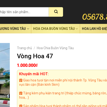
RƯƠNG VŨNG TÀU
HOA CHIA BUỒN VŨNG TÀU
HOA LAN HỒ ĐI
Trang chủ
/
Hoa Chia Buồn Vũng Tàu
Vòng Hoa 47
1.000.000
₫
Khuyến mãi HOT:
Giao hoa tươi tận nơi miễn phí nội thành Tp. Vũng Tàu và
vực lân cận (Bán kính 5km)
Tặng kèm phụ kiện trang trí (thiệp chúc mừng, băng rôn
hoa,...)
Sản phẩm Hoa tươi thành phẩm có thể gần giống với mẫ