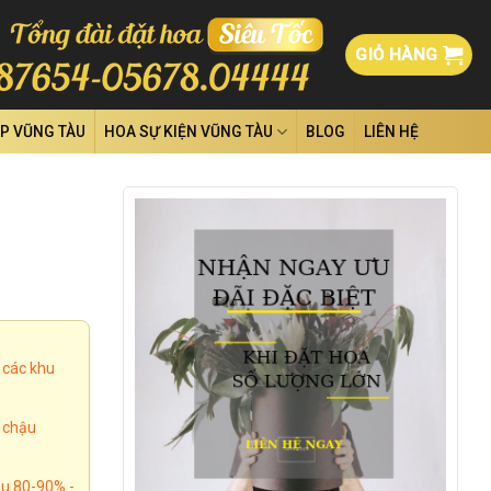
GIỎ HÀNG
ỆP VŨNG TÀU
HOA SỰ KIỆN VŨNG TÀU
BLOG
LIÊN HỆ
 các khu
, chậu
u 80-90% -