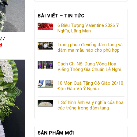
BÀI VIẾT – TIN TỨC
6 Biểu Tượng Valentine 2026 Ý
Nghĩa, Lãng Mạn
27
Trang phục đi viếng đám tang và
₫
đám ma màu nào cho phù hợp
Cách Ghi Nội Dung Vòng Hoa
Viếng Thông Gia Chuẩn Lễ Nghi
10 Món Quà Tặng Cô Giáo 20/10
Độc Đáo Và Ý Nghĩa
1 Số hình ảnh và ý nghĩa của hoa
cúc trắng trong đám tang
SẢN PHẨM MỚI