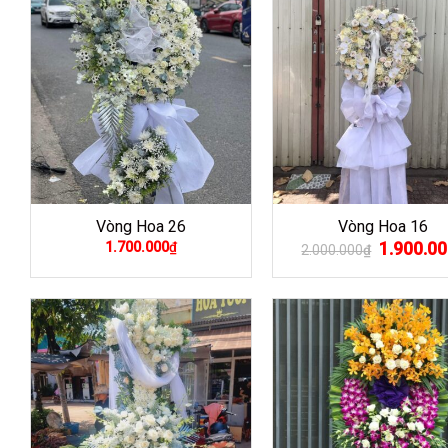
Vòng Hoa 26
Vòng Hoa 16
Giá
1.900.00
1.700.000
₫
2.000.000
₫
gốc
là:
2.000.000₫