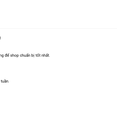
t
ếng để shop chuẩn bị tốt nhất.
 tuần.