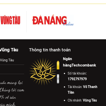
-Vũng Tàu
Thông tin thanh toán
Ngân
.Vũng Tàu
hàngTechcombank
Số tài khoản
:
1792797979
muốn mang lại
Tài khoản:
Võ Thanh
 Chúng tôi cam
Tiền
0% về sản
Chi nhánh:
Vũng Tàu
của mình.