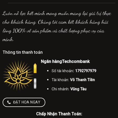
Luôn nỗ lực hết mình mong muốn mang lại giá trị thực
cho khách hàng. Chúng tôi cam kết khách hàng hài
lòng 100% về sản phẩm và chất lượng phục vụ của
mình.
Thông tin thanh toán
Ngân hàngTechcombank
Số tài khoản
: 1792797979
Tài khoản:
Võ Thanh Tiền
Chi nhánh:
Vũng Tàu
ĐẶT HOA NGAY
Chấp Nhận Thanh Toán: