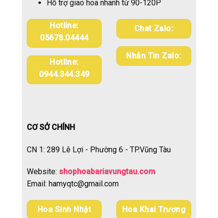
Hỗ trợ giao hoa nhanh từ 90-120P
Hotline:
Chat Zalo:
05678.04444
Nhắn Tin Zalo:
Hotline:
0944.344.349
CƠ SỞ CHÍNH
CN 1: 289 Lê Lợi - Phường 6 - TP.Vũng Tàu
Website:
shophoabariavungtau.com
Email:
hamyqtc@gmail.com
Hoa Sinh Nhật
Hoa Khai Trương