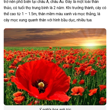
trở nên phổ biến tại châu Á, châu Âu. Đây là một loài thân
thảo, có tuổi thọ trung bình là 2 năm. Khi trưởng thành, cây có
thể cao từ 1 – 1.5m, thân mềm màu xanh và mọc thẳng, lá
cây mọc xung quanh thân với hình bầu dục, nhiều tua.
Ý nghĩa hoa anh túc