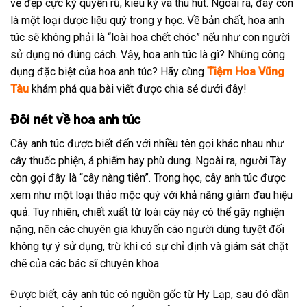
vẻ đẹp cực kỳ quyến rũ, kiêu kỳ và thu hút. Ngoài ra, đây còn
là một loại dược liệu quý trong y học. Về bản chất, hoa anh
túc sẽ không phải là “loài hoa chết chóc” nếu như con người
sử dụng nó đúng cách. Vậy, hoa anh túc là gì? Những công
dụng đặc biệt của hoa anh túc? Hãy cùng
Tiệm Hoa Vũng
Tàu
khám phá qua bài viết được chia sẻ dưới đây!
Đôi nét về hoa anh túc
Cây anh túc được biết đến với nhiều tên gọi khác nhau như
cây thuốc phiện, á phiếm hay phù dung. Ngoài ra, người Tày
còn gọi đây là “cây nàng tiên”. Trong học, cây anh túc được
xem như một loại thảo mộc quý với khả năng giảm đau hiệu
quả. Tuy nhiên, chiết xuất từ loài cây này có thể gây nghiện
nặng, nên các chuyên gia khuyến cáo người dùng tuyệt đối
không tự ý sử dụng, trừ khi có sự chỉ định và giám sát chặt
chẽ của các bác sĩ chuyên khoa.
Được biết, cây anh túc có nguồn gốc từ Hy Lạp, sau đó dần