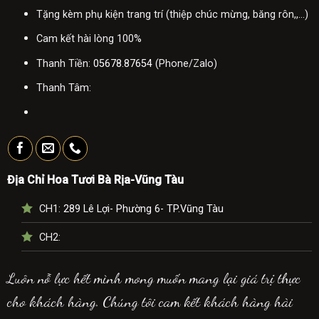
Tặng kèm phụ kiện trang trí (thiệp chúc mừng, băng rôn,,...)
Cam kết hài lòng 100%
Thanh Tiền:
05678.87654
(Phone/Zalo)
Thanh Tâm:
Địa Chỉ Hoa Tươi Bà Rịa-Vũng Tàu
CH1:
289 Lê Lợi- Phường 6- TP.Vũng Tàu
CH2:
Luôn nỗ lực hết mình mong muốn mang lại giá trị thực
cho khách hàng. Chúng tôi cam kết khách hàng hài