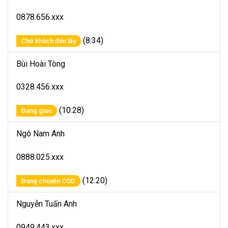
0878.656.xxx
(8:34)
Chờ khách đến lấy
Bùi Hoài Tòng
0328.456.xxx
(10:28)
Đang giao
Ngô Nam Anh
0888.025.xxx
(12:20)
Đang chuyển COD
Nguyễn Tuấn Anh
0949.443.xxx