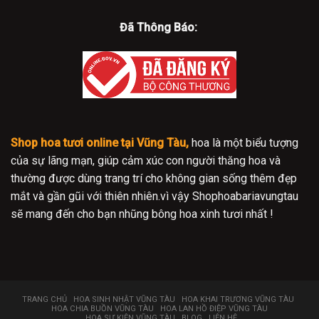
Đã Thông Báo:
Shop hoa tươi online tại Vũng Tàu,
hoa là một biểu tượng
của sự lãng mạn, giúp cảm xúc con người thăng hoa và
thường được dùng trang trí cho không gian sống thêm đẹp
mắt và gần gũi với thiên nhiên.vì vậy Shophoabariavungtau
sẽ mang đến cho bạn nhũng bông hoa xinh tươi nhất !
TRANG CHỦ
HOA SINH NHẬT VŨNG TÀU
HOA KHAI TRƯƠNG VŨNG TÀU
HOA CHIA BUỒN VŨNG TÀU
HOA LAN HỒ ĐIỆP VŨNG TÀU
HOA SỰ KIỆN VŨNG TÀU
BLOG
LIÊN HỆ