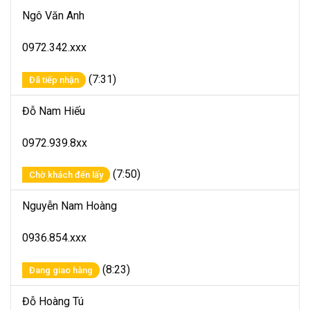
Ngô Văn Anh
0972.342.xxx
(7:31)
Đã tiếp nhận
Đỗ Nam Hiếu
0972.939.8xx
(7:50)
Chờ khách đến lấy
Nguyễn Nam Hoàng
0936.854.xxx
(8:23)
Đang giao hàng
Đỗ Hoàng Tú