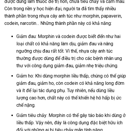
được dùng làm thuốc để trị nôn, chữa tiêu chảy và cầm máu.
Còn trong nền y học hiện đại, người ta đã tìm thấy nhiều
thành phần trong nhựa cây anh túc như morphin, papaverin,
codein, narcotin… Những thành phần này có khả năng:
Giảm đau: Morphin và codein được biết đến như hai
loại chất có khả năng làm dịu, giảm đau và nâng
ngưỡng chịu đau rất tốt. Vì thế, nhựa cây anh túc
thường được dùng để điều trị cho các bệnh nhân ung
thư với công dụng giảm đau, giảm nhẹ triệu chứng.
Giảm ho: Khi dùng morphin liều thấp, chúng có thể giúp
giảm đau, giảm ho, còn codein có khả năng long đờm
và ít để lại tác dụng phụ. Tuy nhiên, nếu dùng liều
lượng cao hơn, chất này có thể khiến hệ hô hấp bị ức
chế nặng.
Giảm tiêu chảy: Morphin có thể gây táo báo khi dùng ở
liều thấp. Vậy nên, đây là công dụng đặc biệt hữu ích
đối với những ai bị tiêu chảy mãn tính nặng.