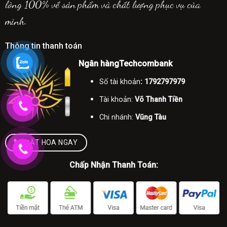
lòng 100% về sản phẩm và chất lượng phục vụ của
mình.
Thông tin thanh toán
Ngân hàngTechcombank
Số tài khoản
: 1792797979
Tài khoản:
Võ Thanh Tiền
Chi nhánh:
Vũng Tàu
ĐẶT HOA NGAY
Chấp Nhận Thanh Toán: