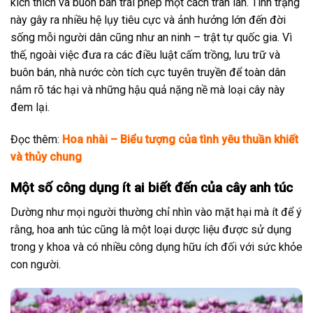
kích thích và buôn bán trái phép một cách tràn lan. Tình trạng
này gây ra nhiều hệ lụy tiêu cực và ảnh hưởng lớn đến đời
sống mỗi người dân cũng như an ninh – trật tự quốc gia. Vì
thế, ngoài việc đưa ra các điều luật cấm trồng, lưu trữ và
buôn bán, nhà nước còn tích cực tuyên truyền để toàn dân
nắm rõ tác hại và những hậu quả nặng nề mà loại cây này
đem lại.
Đọc thêm:
Hoa nhài – Biểu tượng của tình yêu thuần khiết
và thủy chung
Một số công dụng ít ai biết đến của cây anh túc
Dường như mọi người thường chỉ nhìn vào mặt hại mà ít để ý
rằng, hoa anh túc cũng là một loại dược liệu được sử dụng
trong y khoa và có nhiều công dụng hữu ích đối với sức khỏe
con người.