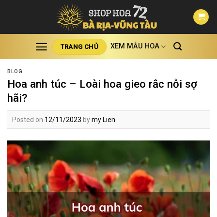
Skip
to
content
XEM MẪU HOA
TRANG CHỦ
BLOG
Hoa anh túc – Loài hoa gieo rắc nỗi sợ
hãi?
Posted on
12/11/2023
by
my Lien