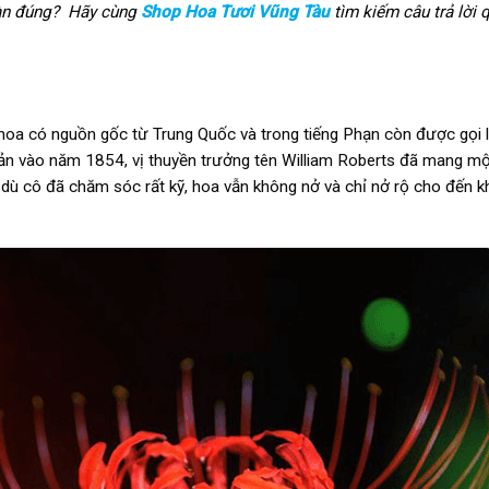
toàn đúng? Hãy cùng
Shop Hoa Tươi Vũng Tàu
tìm kiếm câu trả lời q
i hoa có nguồn gốc từ Trung Quốc và trong tiếng Phạn còn được gọi
ản vào năm 1854, vị thuyền trưởng tên William Roberts đã mang một
dù cô đã chăm sóc rất kỹ, hoa vẫn không nở và chỉ nở rộ cho đến k