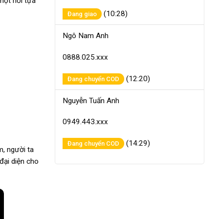
 một nơi tựa
(10:28)
Đang giao
Ngô Nam Anh
0888.025.xxx
(12:20)
Đang chuyển COD
Nguyễn Tuấn Anh
0949.443.xxx
(14:29)
Đang chuyển COD
m, người ta
 đại diện cho