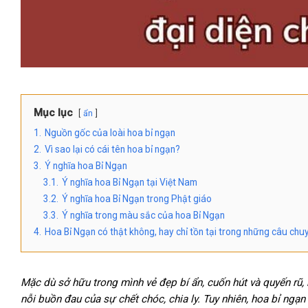
Mục lục
ẩn
1.
Nguồn gốc của loài hoa bỉ ngạn
2.
Vì sao lại có cái tên hoa bỉ ngạn?
3.
Ý nghĩa hoa Bỉ Ngạn
3.1.
Ý nghĩa hoa Bỉ Ngạn tại Việt Nam
3.2.
Ý nghĩa hoa Bỉ Ngạn trong Phật giáo
3.3.
Ý nghĩa trong màu sắc của hoa Bỉ Ngạn
4.
Hoa Bỉ Ngạn có thật không, hay chỉ tồn tại trong những câu ch
Mặc dù sở hữu trong mình vẻ đẹp bí ẩn, cuốn hút và quyến rũ, 
nỗi buồn đau của sự chết chóc, chia ly. Tuy nhiên, hoa bỉ ngạ