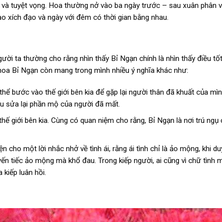
ly và tuyệt vọng. Hoa thường nở vào ba ngày trước – sau xuân phân 
vào xích đạo và ngày với đêm có thời gian bằng nhau.
ười ta thường cho rằng nhìn thấy Bỉ Ngạn chính là nhìn thấy điều tố
 hoa Bỉ Ngạn còn mang trong mình nhiều ý nghĩa khác như:
hể bước vào thế giới bên kia để gặp lại người thân đã khuất của mìn
tu sửa lại phần mộ của người đã mất.
 giới bên kia. Cùng có quan niệm cho rằng, Bỉ Ngạn là nơi trú ngụ 
n cho một lời nhắc nhở về tình ái, rằng ái tình chỉ là ảo mộng, khi du
luyến tiếc ảo mộng mà khổ đau. Trong kiếp người, ai cũng vì chữ tìn
 kiếp luân hồi.