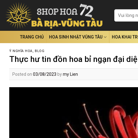
Skip
to
Tìm
kiếm:
content
TRANG CHỦ
HOA SINH NHẬT VŨNG TÀU
HOA KHAI T
Ý NGHĨA HOA
,
BLOG
Thực hư tin đồn hoa bỉ ngạn đại di
Posted on
03/08/2023
by
my Lien