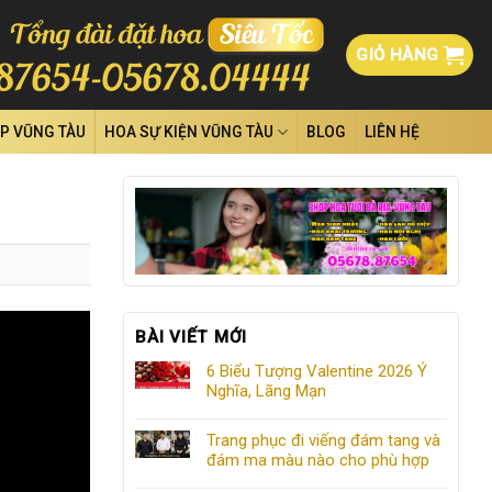
GIỎ HÀNG
ỆP VŨNG TÀU
HOA SỰ KIỆN VŨNG TÀU
BLOG
LIÊN HỆ
BÀI VIẾT MỚI
6 Biểu Tượng Valentine 2026 Ý
Nghĩa, Lãng Mạn
Trang phục đi viếng đám tang và
đám ma màu nào cho phù hợp