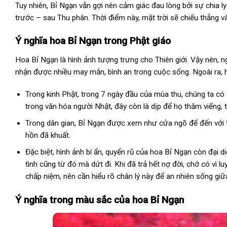
Tuy nhiên, Bỉ Ngạn vẫn gợi nên cảm giác đau lòng bởi sự chia 
trước – sau Thu phân. Thời điểm này, mặt trời sẽ chiếu thẳng 
Ý nghĩa hoa Bỉ Ngạn trong Phật giáo
Hoa Bỉ Ngạn là hình ảnh tượng trưng cho Thiên giới. Vậy nên, ng
nhận được nhiều may mắn, bình an trong cuộc sống. Ngoài ra,
Trong kinh Phật, trong 7 ngày đầu của mùa thu, chúng ta có t
trong văn hóa người Nhật, đây còn là dịp để họ thăm viếng, 
Trong dân gian, Bỉ Ngạn được xem như cửa ngõ để đến với thế
hồn đã khuất.
Đặc biệt, hình ảnh bí ẩn, quyến rũ của hoa Bỉ Ngạn còn đại diệ
tình cũng từ đó mà dứt đi. Khi đã trả hết nợ đời, chớ có vì 
chấp niệm, nên cần hiểu rõ chân lý này để an nhiên sống giữa
Ý nghĩa trong màu sắc của hoa Bỉ Ngạn