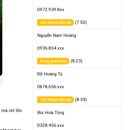
0972.939.8xx
(7:50)
Chờ khách đến lấy
Nguyễn Nam Hoàng
0936.854.xxx
(8:23)
Đang giao hàng
Đỗ Hoàng Tú
0878.656.xxx
(8:34)
Chờ khách đến lấy
, mà chỉ tồn
Bùi Hoài Tòng
0328.456.xxx