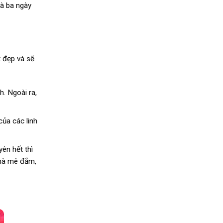
và ba ngày
t đẹp và sẽ
h. Ngoài ra,
của các linh
yên hết thì
h mà mê đắm,