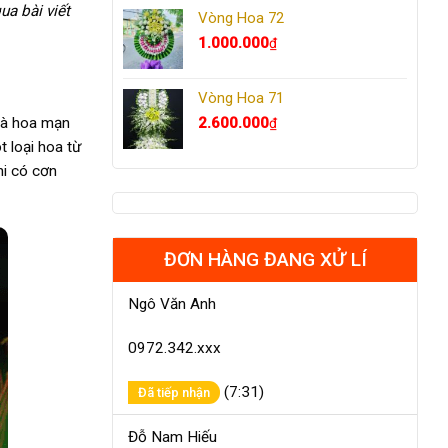
ua bài viết
Vòng Hoa 72
1.000.000
₫
Vòng Hoa 71
 là hoa mạn
2.600.000
₫
 loại hoa từ
hi có cơn
ĐƠN HÀNG ĐANG XỬ LÍ
Ngô Văn Anh
0972.342.xxx
(7:31)
Đã tiếp nhận
Đỗ Nam Hiếu