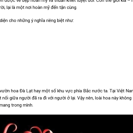
nên được vẻ đẹp hoàn mỹ và thuần khiết tuyệt đối. Còn thế giới kia –
ời, lại là một nơi hoàn mỹ đến tận cùng.
diện cho những ý nghĩa riêng biệt như:
 vườn hoa Đà Lạt hay một số khu vực phía Bắc nước ta. Tại Việt Na
 nối giữa người đã ra đi với người ở lại. Vậy nên, loài hoa này không
 mang trong mình.