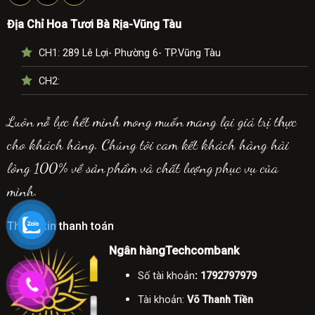
Địa Chỉ Hoa Tươi Bà Rịa-Vũng Tàu
CH1:
289 Lê Lợi- Phường 6- TP.Vũng Tàu
CH2:
Luôn nỗ lực hết mình mong muốn mang lại giá trị thực
cho khách hàng. Chúng tôi cam kết khách hàng hài
lòng 100% về sản phẩm và chất lượng phục vụ của
mình.
Thông tin thanh toán
Ngân hàngTechcombank
Số tài khoản
: 1792797979
Tài khoản:
Võ Thanh Tiền