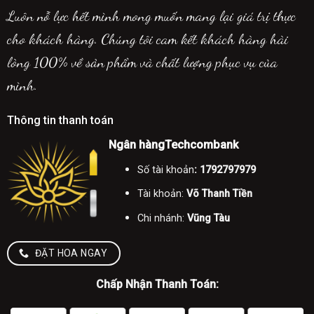
Luôn nỗ lực hết mình mong muốn mang lại giá trị thực
cho khách hàng. Chúng tôi cam kết khách hàng hài
lòng 100% về sản phẩm và chất lượng phục vụ của
mình.
Thông tin thanh toán
Ngân hàngTechcombank
Số tài khoản
: 1792797979
Tài khoản:
Võ Thanh Tiền
Chi nhánh:
Vũng Tàu
ĐẶT HOA NGAY
Chấp Nhận Thanh Toán: