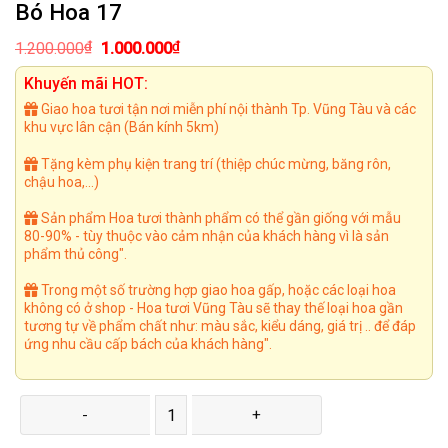
Bó Hoa 17
Giá
Giá
₫
₫
1.200.000
1.000.000
gốc
hiện
là:
tại
Khuyến mãi HOT:
1.200.000₫.
là:
1.000.000₫.
Giao hoa tươi tận nơi miễn phí nội thành Tp. Vũng Tàu và các
khu vực lân cận (Bán kính 5km)
Tặng kèm phụ kiện trang trí (thiệp chúc mừng, băng rôn,
chậu hoa,...)
Sản phẩm Hoa tươi thành phẩm có thể gần giống với mẫu
80-90% - tùy thuộc vào cảm nhận của khách hàng vì là sản
phẩm thủ công".
Trong một số trường hợp giao hoa gấp, hoặc các loại hoa
không có ở shop - Hoa tươi Vũng Tàu sẽ thay thế loại hoa gần
tương tự về phẩm chất như: màu sắc, kiểu dáng, giá trị .. để đáp
ứng nhu cầu cấp bách của khách hàng".
Bó Hoa 17 số lượng