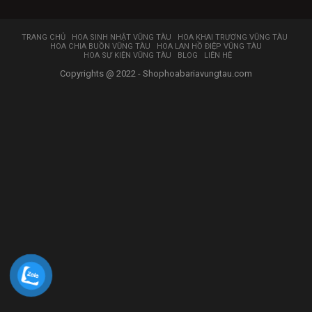
TRANG CHỦ
HOA SINH NHẬT VŨNG TÀU
HOA KHAI TRƯƠNG VŨNG TÀU
HOA CHIA BUỒN VŨNG TÀU
HOA LAN HỒ ĐIỆP VŨNG TÀU
HOA SỰ KIỆN VŨNG TÀU
BLOG
LIÊN HỆ
Copyrights @ 2022 - Shophoabariavungtau.com