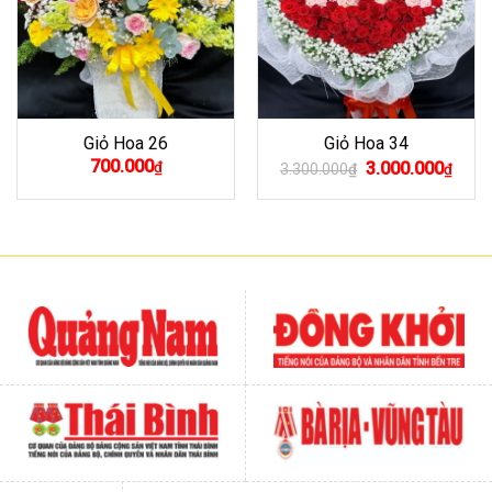
Giỏ Hoa 26
Giỏ Hoa 34
Giá
Giá
700.000
₫
3.000.000
3.300.000
₫
₫
gốc
hiện
là:
tại
3.300.000₫.
là:
3.000