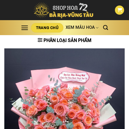
Skip
to
content
XEM MẪU HOA
TRANG CHỦ
PHÂN LOẠI SẢN PHẨM