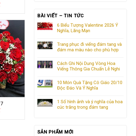
₫
BÀI VIẾT – TIN TỨC
6 Biểu Tượng Valentine 2026 Ý
Nghĩa, Lãng Mạn
Trang phục đi viếng đám tang và
đám ma màu nào cho phù hợp
Cách Ghi Nội Dung Vòng Hoa
Viếng Thông Gia Chuẩn Lễ Nghi
10 Món Quà Tặng Cô Giáo 20/10
Độc Đáo Và Ý Nghĩa
1 Số hình ảnh và ý nghĩa của hoa
27
cúc trắng trong đám tang
₫
SẢN PHẨM MỚI