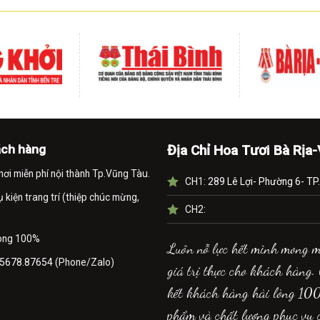
ách hàng
Địa Chỉ Hoa Tươi Bà Rịa
nơi miễn phí nội thành Tp.Vũng Tàu.
CH1:
289 Lê Lợi- Phường 6- TP
kiện trang trí (thiệp chúc mừng,
CH2:
lòng 100%
Luôn nỗ lực hết mình mong 
5678.87654
(Phone/Zalo)
giá trị thực cho khách hàng.
kết khách hàng hài lòng 10
phẩm và chất lượng phục vụ 