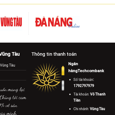
-Vũng Tàu
Thông tin thanh toán
Ngân
.Vũng Tàu
hàngTechcombank
Số tài khoản
:
1792797979
muốn mang lại
Tài khoản:
Võ Thanh
 Chúng tôi cam
Tiền
0% về sản
Chi nhánh:
Vũng Tàu
của mình.