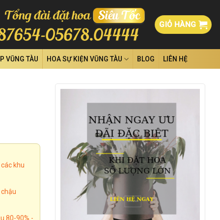
GIỎ HÀNG
ỆP VŨNG TÀU
HOA SỰ KIỆN VŨNG TÀU
BLOG
LIÊN HỆ
 các khu
, chậu
u 80-90% -