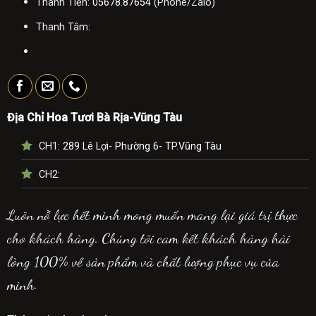
Thanh Tiền:
05678.87654
(Phone/Zalo)
Thanh Tâm:
Địa Chỉ Hoa Tươi Bà Rịa-Vũng Tàu
CH1:
289 Lê Lợi- Phường 6- TP.Vũng Tàu
CH2:
Luôn nỗ lực hết mình mong muốn mang lại giá trị thực
cho khách hàng. Chúng tôi cam kết khách hàng hài
lòng 100% về sản phẩm và chất lượng phục vụ của
mình.