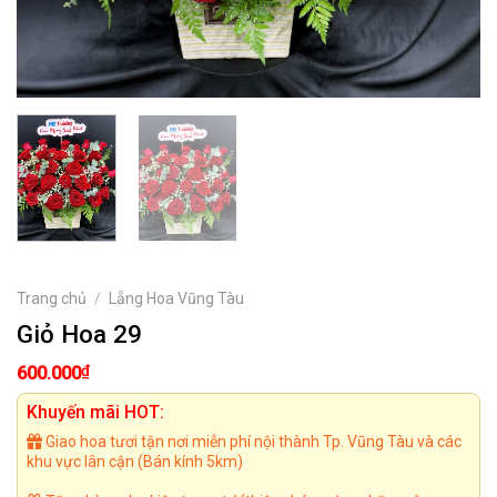
Trang chủ
/
Lẵng Hoa Vũng Tàu
Giỏ Hoa 29
₫
600.000
Khuyến mãi HOT:
Giao hoa tươi tận nơi miễn phí nội thành Tp. Vũng Tàu và các
khu vực lân cận (Bán kính 5km)