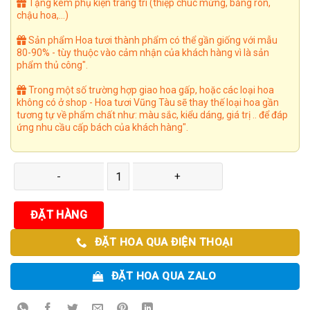
Tặng kèm phụ kiện trang trí (thiệp chúc mừng, băng rôn,
chậu hoa,...)
Sản phẩm Hoa tươi thành phẩm có thể gần giống với mẫu
80-90% - tùy thuộc vào cảm nhận của khách hàng vì là sản
phẩm thủ công".
Trong một số trường hợp giao hoa gấp, hoặc các loại hoa
không có ở shop - Hoa tươi Vũng Tàu sẽ thay thế loại hoa gần
tương tự về phẩm chất như: màu sắc, kiểu dáng, giá trị .. để đáp
ứng nhu cầu cấp bách của khách hàng".
Giỏ Hoa 29 số lượng
ĐẶT HÀNG
ĐẶT HOA QUA ĐIỆN THOẠI
ĐẶT HOA QUA ZALO