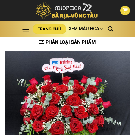
Skip
to
content
XEM MẪU HOA
TRANG CHỦ
PHÂN LOẠI SẢN PHẨM