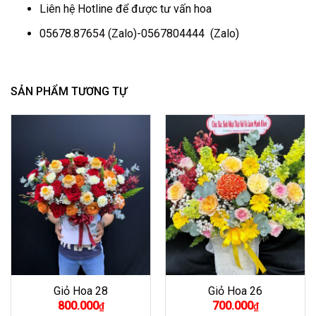
Liên hệ Hotline để được tư vấn hoa
05678.87654
(Zalo)-
0567804444
(Zalo)
SẢN PHẨM TƯƠNG TỰ
Giỏ Hoa 28
Giỏ Hoa 26
800.000
700.000
₫
₫