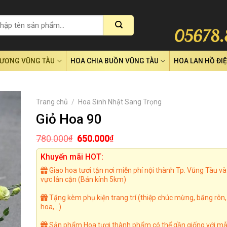
RƯƠNG VŨNG TÀU
HOA CHIA BUỒN VŨNG TÀU
HOA LAN HỒ ĐI
Trang chủ
/
Hoa Sinh Nhật Sang Trọng
Giỏ Hoa 90
Giá
Giá
780.000
650.000
₫
₫
gốc
hiện
là:
tại
Khuyến mãi HOT:
780.000₫.
là:
Giao hoa tươi tận nơi miễn phí nội thành Tp. Vũng Tàu và
650.000₫.
vực lân cận (Bán kính 5km)
Tặng kèm phụ kiện trang trí (thiệp chúc mừng, băng rôn
hoa,...)
Sản phẩm Hoa tươi thành phẩm có thể gần giống với mẫ