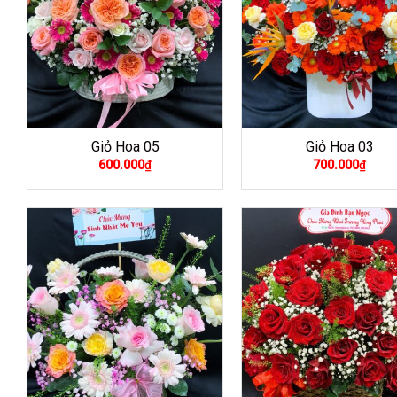
Giỏ Hoa 05
Giỏ Hoa 03
600.000
₫
700.000
₫