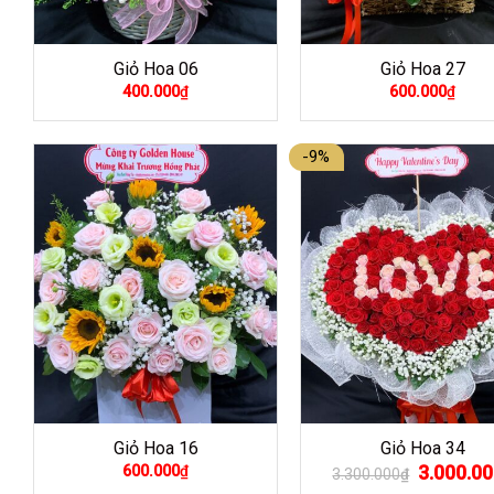
Giỏ Hoa 06
Giỏ Hoa 27
400.000
₫
600.000
₫
-9%
Giỏ Hoa 16
Giỏ Hoa 34
Giá
3.000.00
600.000
₫
3.300.000
₫
gốc