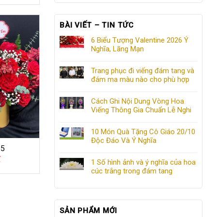
BÀI VIẾT – TIN TỨC
6 Biểu Tượng Valentine 2026 Ý
Nghĩa, Lãng Mạn
Trang phục đi viếng đám tang và
đám ma màu nào cho phù hợp
Cách Ghi Nội Dung Vòng Hoa
Viếng Thông Gia Chuẩn Lễ Nghi
10 Món Quà Tặng Cô Giáo 20/10
Độc Đáo Và Ý Nghĩa
25
₫
1 Số hình ảnh và ý nghĩa của hoa
cúc trắng trong đám tang
SẢN PHẨM MỚI