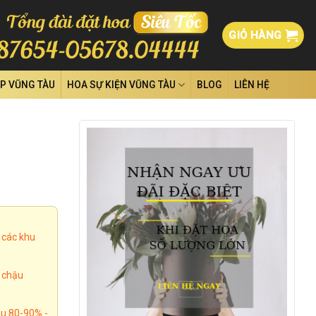
GIỎ HÀNG
ỆP VŨNG TÀU
HOA SỰ KIỆN VŨNG TÀU
BLOG
LIÊN HỆ
 các khu
, chậu
u 80-90% -