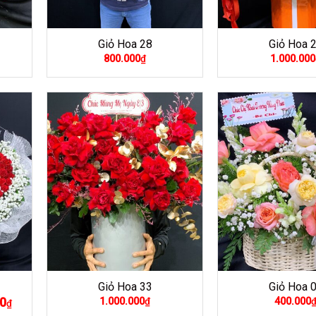
Giỏ Hoa 28
Giỏ Hoa 
800.000
₫
1.000.000
Giỏ Hoa 33
Giỏ Hoa 
0
Giá
1.000.000
₫
400.000
₫
hiện