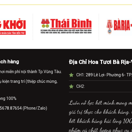
ách hàng
Địa Chỉ Hoa Tươi Bà Rịa
nơi miễn phí nội thành Tp.Vũng Tàu.
CH1:
289 Lê Lợi- Phường 6- TP
kiện trang trí (thiệp chúc mừng,
CH2:
lòng 100%
Luôn nỗ lực hết mình mong 
5678.87654
(Phone/Zalo)
giá trị thực cho khách hàng.
kết khách hàng hài lòng 10
phẩm và chất lượng phục vụ 