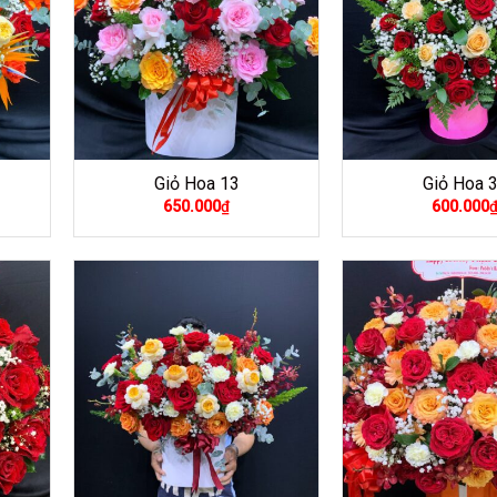
Giỏ Hoa 13
Giỏ Hoa 
650.000
₫
600.000