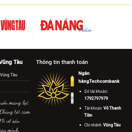
-Vũng Tàu
Thông tin thanh toán
Ngân
.Vũng Tàu
hàngTechcombank
Số tài khoản
:
1792797979
muốn mang lại
Tài khoản:
Võ Thanh
 Chúng tôi cam
Tiền
0% về sản
Chi nhánh:
Vũng Tàu
của mình.