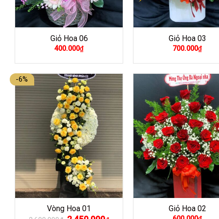
Giỏ Hoa 06
Giỏ Hoa 03
400.000
₫
700.000
₫
-6%
Vòng Hoa 01
Giỏ Hoa 02
Giá
Giá
600.000
₫