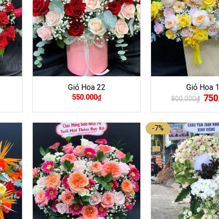
Giỏ Hoa 22
Giỏ Hoa 
Giá
750
550.000
₫
800.000
₫
gốc
là:
800.
-7%