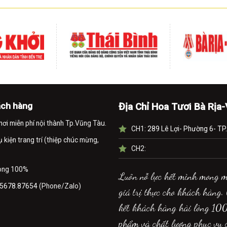
ách hàng
Địa Chỉ Hoa Tươi Bà Rịa
nơi miễn phí nội thành Tp.Vũng Tàu.
CH1:
289 Lê Lợi- Phường 6- TP
kiện trang trí (thiệp chúc mừng,
CH2:
lòng 100%
Luôn nỗ lực hết mình mong 
5678.87654
(Phone/Zalo)
giá trị thực cho khách hàng.
kết khách hàng hài lòng 10
phẩm và chất lượng phục vụ 