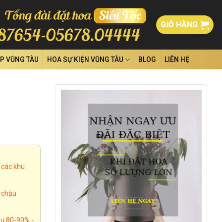
GIỎ HÀNG
ỆP VŨNG TÀU
HOA SỰ KIỆN VŨNG TÀU
BLOG
LIÊN HỆ
 các khu
, chậu
u 80-90% -