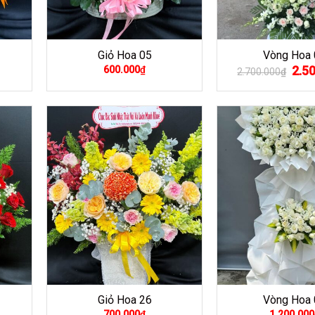
Giỏ Hoa 05
Vòng Hoa 
Giá
2.5
600.000
₫
2.700.000
₫
gốc
là:
2.700
Giỏ Hoa 26
Vòng Hoa 
700.000
₫
1.200.000