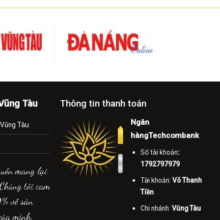
-Vũng Tàu
Thông tin thanh toán
Ngân
.Vũng Tàu
hàngTechcombank
Số tài khoản
:
1792797979
muốn mang lại
Tài khoản:
Võ Thanh
 Chúng tôi cam
Tiền
0% về sản
Chi nhánh:
Vũng Tàu
của mình.