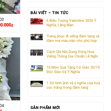
BÀI VIẾT – TIN TỨC
03
6 Biểu Tượng Valentine 2026 Ý
00.000
Giá
Nghĩa, Lãng Mạn
₫
hiện
tại
.000₫.
là:
Trang phục đi viếng đám tang và
2.500.000₫.
đám ma màu nào cho phù hợp
Cách Ghi Nội Dung Vòng Hoa
Viếng Thông Gia Chuẩn Lễ Nghi
10 Món Quà Tặng Cô Giáo 20/10
Độc Đáo Và Ý Nghĩa
1 Số hình ảnh và ý nghĩa của hoa
cúc trắng trong đám tang
04
SẢN PHẨM MỚI
₫