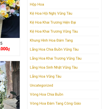
Hộp Hoa
Kệ Hoa Hội Nghị Vũng Tàu
Kệ Hoa Khai Trương Hiện Đại
Kệ Hoa Khai Trương Vũng Tàu
Khung Hình Hoa Đám Tang
15
.000
Giá
₫
Lẵng Hoa Chia Buồn Vũng Tàu
hiện
tại
Lẵng Hoa Khai Trương Vũng Tàu
000₫.
là:
750.000₫.
Lẵng Hoa Sinh Nhật Vũng Tàu
Lẵng Hoa Vũng Tàu
Uncategorized
Vòng Hoa Chia Buồn
Vòng Hoa Đám Tang Công Giáo