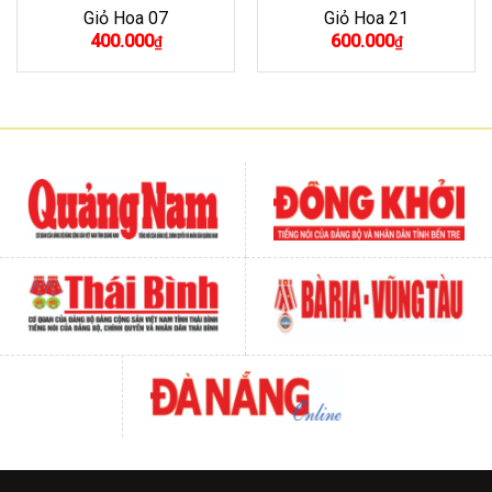
Giỏ Hoa 07
Giỏ Hoa 21
400.000
600.000
₫
₫