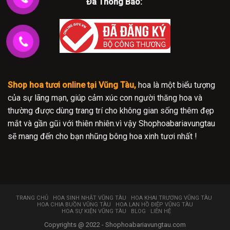
Đã Thông Báo:
Shop hoa tươi online tại Vũng Tàu,
hoa là một biểu tượng
của sự lãng mạn, giúp cảm xúc con người thăng hoa và
thường được dùng trang trí cho không gian sống thêm đẹp
mắt và gần gũi với thiên nhiên.vì vậy Shophoabariavungtau
sẽ mang đến cho bạn nhũng bông hoa xinh tươi nhất !
TRANG CHỦ
HOA SINH NHẬT VŨNG TÀU
HOA KHAI TRƯƠNG VŨNG TÀU
HOA CHIA BUỒN VŨNG TÀU
HOA LAN HỒ ĐIỆP VŨNG TÀU
HOA SỰ KIỆN VŨNG TÀU
BLOG
LIÊN HỆ
Copyrights @ 2022 - Shophoabariavungtau.com