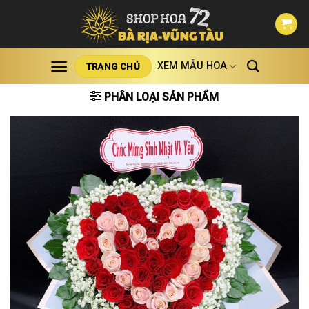
Skip
to
content
XEM MẪU HOA
TRANG CHỦ
PHÂN LOẠI SẢN PHẨM