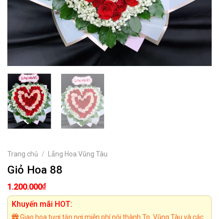
Trang chủ
/
Lẵng Hoa Vũng Tàu
Giỏ Hoa 88
₫
1.200.000
Khuyến mãi HOT:
Giao hoa tươi tận nơi miễn phí nội thành Tp. Vũng Tàu và các