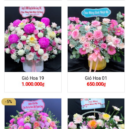
là:
tại
800.000₫.
là:
750.00
Giỏ Hoa 19
Giỏ Hoa 01
1.000.000
650.000
₫
₫
-5%