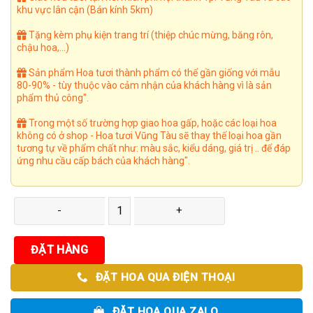
khu vực lân cận (Bán kính 5km)
Tặng kèm phụ kiện trang trí (thiệp chúc mừng, băng rôn,
chậu hoa,...)
Sản phẩm Hoa tươi thành phẩm có thể gần giống với mẫu
80-90% - tùy thuộc vào cảm nhận của khách hàng vì là sản
phẩm thủ công".
Trong một số trường hợp giao hoa gấp, hoặc các loại hoa
không có ở shop - Hoa tươi Vũng Tàu sẽ thay thế loại hoa gần
tương tự về phẩm chất như: màu sắc, kiểu dáng, giá trị .. để đáp
ứng nhu cầu cấp bách của khách hàng".
Giỏ Hoa 88 số lượng
ĐẶT HÀNG
ĐẶT HOA QUA ĐIỆN THOẠI
ĐẶT HOA QUA ZALO