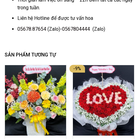
trong tuần.
Liên hệ Hotline để được tư vấn hoa
05678.87654
(Zalo)-
0567804444
(Zalo)
SẢN PHẨM TƯƠNG TỰ
-9%