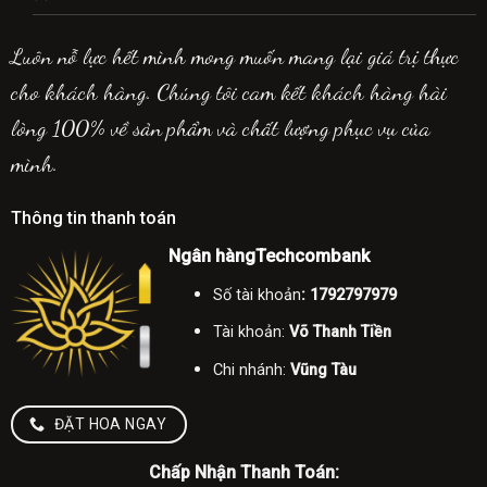
Luôn nỗ lực hết mình mong muốn mang lại giá trị thực
cho khách hàng. Chúng tôi cam kết khách hàng hài
lòng 100% về sản phẩm và chất lượng phục vụ của
mình.
Thông tin thanh toán
Ngân hàngTechcombank
Số tài khoản
: 1792797979
Tài khoản:
Võ Thanh Tiền
Chi nhánh:
Vũng Tàu
ĐẶT HOA NGAY
Chấp Nhận Thanh Toán: