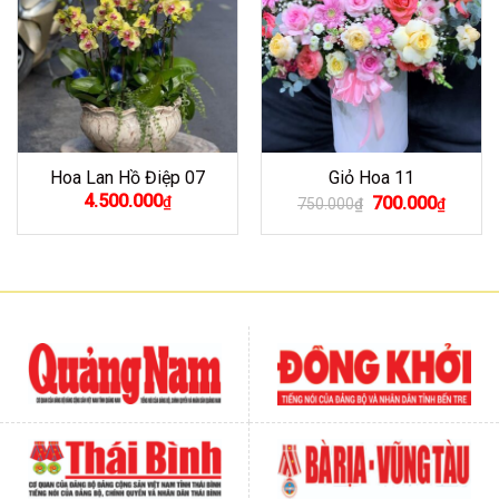
Hoa Lan Hồ Điệp 07
Giỏ Hoa 11
Giá
Giá
4.500.000
₫
700.000
750.000
₫
₫
gốc
hiện
là:
tại
750.000₫.
là:
700.00