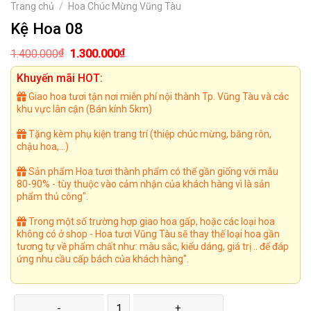
Trang chủ
/
Hoa Chúc Mừng Vũng Tàu
Kệ Hoa 08
Giá
Giá
₫
₫
1.400.000
1.300.000
gốc
hiện
là:
tại
Khuyến mãi HOT:
1.400.000₫.
là:
1.300.000₫.
Giao hoa tươi tận nơi miễn phí nội thành Tp. Vũng Tàu và các
khu vực lân cận (Bán kính 5km)
Tặng kèm phụ kiện trang trí (thiệp chúc mừng, băng rôn,
chậu hoa,...)
Sản phẩm Hoa tươi thành phẩm có thể gần giống với mẫu
80-90% - tùy thuộc vào cảm nhận của khách hàng vì là sản
phẩm thủ công".
Trong một số trường hợp giao hoa gấp, hoặc các loại hoa
không có ở shop - Hoa tươi Vũng Tàu sẽ thay thế loại hoa gần
tương tự về phẩm chất như: màu sắc, kiểu dáng, giá trị .. để đáp
ứng nhu cầu cấp bách của khách hàng".
Kệ Hoa 08 số lượng