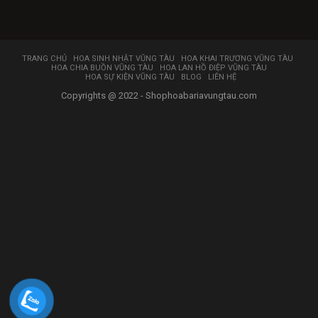
TRANG CHỦ
HOA SINH NHẬT VŨNG TÀU
HOA KHAI TRƯƠNG VŨNG TÀU
HOA CHIA BUỒN VŨNG TÀU
HOA LAN HỒ ĐIỆP VŨNG TÀU
HOA SỰ KIỆN VŨNG TÀU
BLOG
LIÊN HỆ
Copyrights @ 2022 - Shophoabariavungtau.com