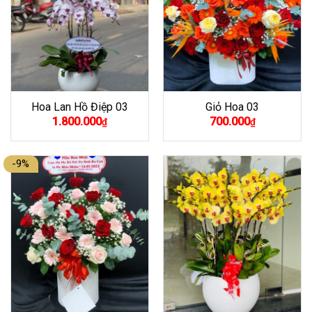
Hoa Lan Hồ Điệp 03
Giỏ Hoa 03
1.800.000
700.000
₫
₫
-9%