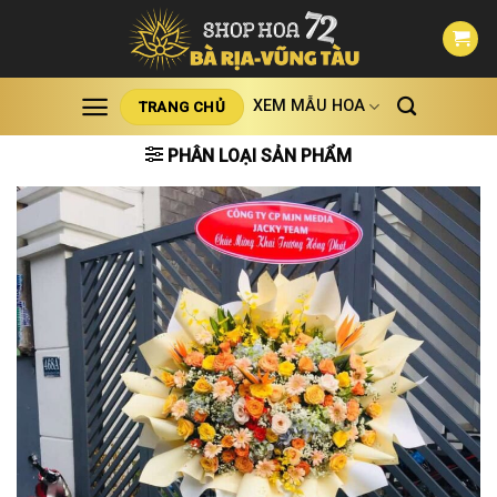
Skip
to
content
XEM MẪU HOA
TRANG CHỦ
PHÂN LOẠI SẢN PHẨM