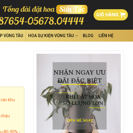
GIỎ HÀNG
ỆP VŨNG TÀU
HOA SỰ KIỆN VŨNG TÀU
BLOG
LIÊN HỆ
 các khu
, chậu
u 80-90% -