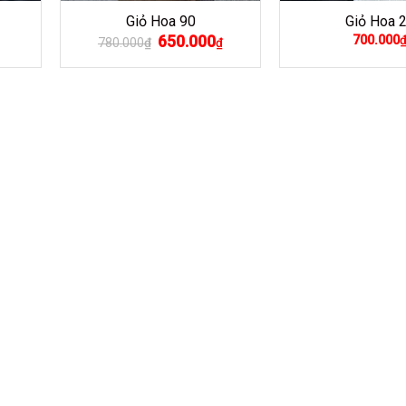
Giỏ Hoa 90
Giỏ Hoa 
Giá
650.000
Giá
700.000
780.000
₫
₫
gốc
hiện
là:
tại
780.000₫.
là:
650.000₫.