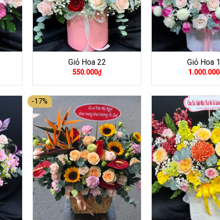
Giỏ Hoa 22
Giỏ Hoa 
550.000
₫
1.000.000
-17%