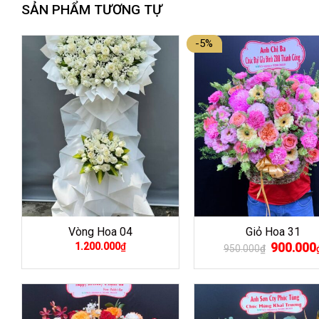
SẢN PHẨM TƯƠNG TỰ
-5%
Vòng Hoa 04
Giỏ Hoa 31
Giá
900.000
1.200.000
₫
950.000
₫
gốc
là:
950.000₫.