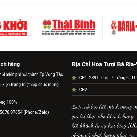
ách hàng
Địa Chỉ Hoa Tươi Bà Rịa
nơi miễn phí nội thành Tp.Vũng Tàu.
CH1:
289 Lê Lợi- Phường 6- TP
kiện trang trí (thiệp chúc mừng,
CH2:
lòng 100%
Luôn nỗ lực hết mình mong 
5678.87654
(Phone/Zalo)
giá trị thực cho khách hàng.
kết khách hàng hài lòng 10
phẩm và chất lượng phục vụ 