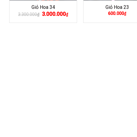
Giỏ Hoa 34
Giỏ Hoa 23
Giá
3.000.000
Giá
600.000
₫
3.300.000
₫
₫
gốc
hiện
là:
tại
3.300.000₫.
là:
3.000.000₫.