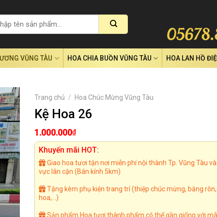
RƯƠNG VŨNG TÀU
HOA CHIA BUỒN VŨNG TÀU
HOA LAN HỒ ĐI
Trang chủ
/
Hoa Chúc Mừng Vũng Tàu
Kệ Hoa 26
1.000.000
₫
Khuyến mãi HOT:
Giao hoa tươi tận nơi miễn phí nội thành Tp. Vũng Tàu và
vực lân cận (Bán kính 5km)
Tặng kèm phụ kiện trang trí (thiệp chúc mừng, băng rôn
hoa,...)
Sản phẩm Hoa tươi thành phẩm có thể gần giống với mẫ