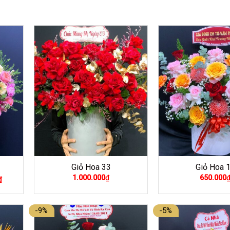
Giỏ Hoa 33
Giỏ Hoa 
Giá
1.000.000
₫
650.000
₫
hiện
tại
là:
900.000₫.
-9%
-5%