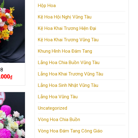
Hộp Hoa
Kệ Hoa Hội Nghị Vũng Tàu
Kệ Hoa Khai Trương Hiện Đại
Kệ Hoa Khai Trương Vũng Tàu
Khung Hình Hoa Đám Tang
Lẵng Hoa Chia Buồn Vũng Tàu
18
Lẵng Hoa Khai Trương Vũng Tàu
.000
Giá
₫
hiện
tại
Lẵng Hoa Sinh Nhật Vũng Tàu
000₫.
là:
900.000₫.
Lẵng Hoa Vũng Tàu
Uncategorized
Vòng Hoa Chia Buồn
Vòng Hoa Đám Tang Công Giáo