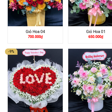
Giỏ Hoa 04
Giỏ Hoa 01
700.000
₫
650.000
₫
-9%