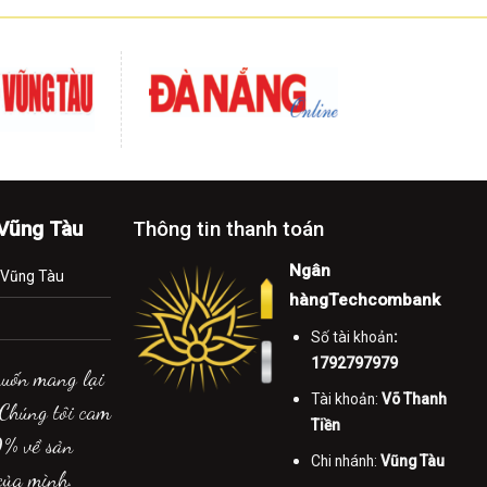
-Vũng Tàu
Thông tin thanh toán
Ngân
.Vũng Tàu
hàngTechcombank
Số tài khoản
:
1792797979
muốn mang lại
Tài khoản:
Võ Thanh
 Chúng tôi cam
Tiền
0% về sản
Chi nhánh:
Vũng Tàu
của mình.