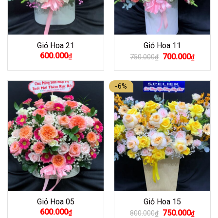
Giỏ Hoa 21
Giỏ Hoa 11
Giá
Giá
600.000
₫
700.000
750.000
₫
₫
gốc
hiện
là:
tại
750.000₫.
là:
700.00
-6%
Giỏ Hoa 05
Giỏ Hoa 15
Giá
Giá
600.000
₫
750.000
800.000
₫
₫