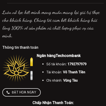
Luôn nỗ lực hết mình mong muốn mang lại giá trị thực
cho khách hàng. Chúng tôi cam kết khách hàng hài
lòng 100% về sản phẩm và chất lượng phục vụ của
mình.
Thông tin thanh toán
Ngân hàngTechcombank
Số tài khoản
: 1792797979
Tài khoản:
Võ Thanh Tiền
Chi nhánh:
Vũng Tàu
ĐẶT HOA NGAY
Chấp Nhận Thanh Toán: