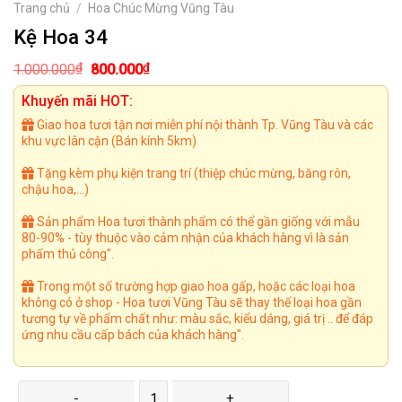
Trang chủ
/
Hoa Chúc Mừng Vũng Tàu
Kệ Hoa 34
Giá
Giá
₫
₫
1.000.000
800.000
gốc
hiện
là:
tại
Khuyến mãi HOT:
1.000.000₫.
là:
800.000₫.
Giao hoa tươi tận nơi miễn phí nội thành Tp. Vũng Tàu và các
khu vực lân cận (Bán kính 5km)
Tặng kèm phụ kiện trang trí (thiệp chúc mừng, băng rôn,
chậu hoa,...)
Sản phẩm Hoa tươi thành phẩm có thể gần giống với mẫu
80-90% - tùy thuộc vào cảm nhận của khách hàng vì là sản
phẩm thủ công".
Trong một số trường hợp giao hoa gấp, hoặc các loại hoa
không có ở shop - Hoa tươi Vũng Tàu sẽ thay thế loại hoa gần
tương tự về phẩm chất như: màu sắc, kiểu dáng, giá trị .. để đáp
ứng nhu cầu cấp bách của khách hàng".
Kệ Hoa 34 số lượng