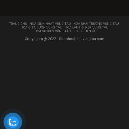
TRANG CHỦ
HOA SINH NHẬT VŨNG TÀU
HOA KHAI TRƯƠNG VŨNG TÀU
HOA CHIA BUỒN VŨNG TÀU
HOA LAN HỒ ĐIỆP VŨNG TÀU
HOA SỰ KIỆN VŨNG TÀU
BLOG
LIÊN HỆ
Copyrights @ 2022 - Shophoabariavungtau.com