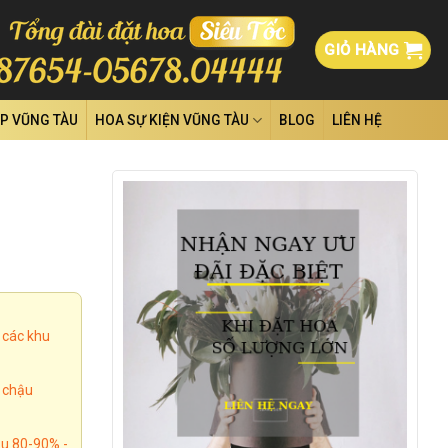
GIỎ HÀNG
ỆP VŨNG TÀU
HOA SỰ KIỆN VŨNG TÀU
BLOG
LIÊN HỆ
 các khu
, chậu
u 80-90% -