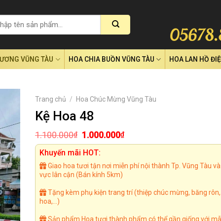
RƯƠNG VŨNG TÀU
HOA CHIA BUỒN VŨNG TÀU
HOA LAN HỒ ĐI
Trang chủ
/
Hoa Chúc Mừng Vũng Tàu
Kệ Hoa 48
Giá
Giá
1.100.000
1.000.000
₫
₫
gốc
hiện
là:
tại
Khuyến mãi HOT:
1.100.000₫.
là:
Giao hoa tươi tận nơi miễn phí nội thành Tp. Vũng Tàu và
1.000.000₫.
vực lân cận (Bán kính 5km)
Tặng kèm phụ kiện trang trí (thiệp chúc mừng, băng rôn
hoa,...)
Sản phẩm Hoa tươi thành phẩm có thể gần giống với mẫ