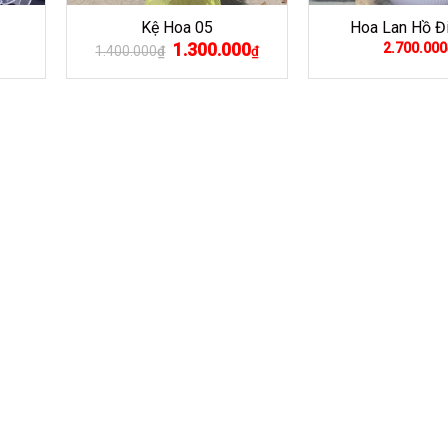
Kệ Hoa 05
Hoa Lan Hồ Đ
Giá
1.300.000
Giá
2.700.000
1.400.000
₫
₫
gốc
hiện
là:
tại
1.400.000₫.
là:
1.300.000₫.