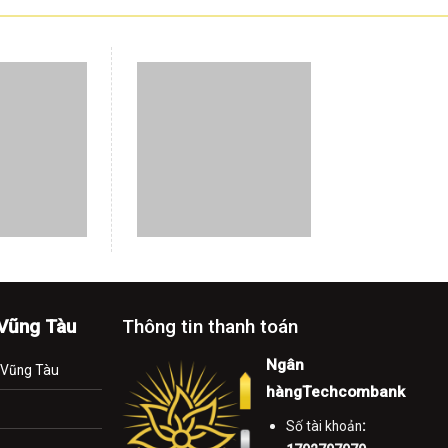
-Vũng Tàu
Thông tin thanh toán
Ngân
.Vũng Tàu
hàngTechcombank
Số tài khoản
:
1792797979
muốn mang lại
Tài khoản:
Võ Thanh
 Chúng tôi cam
Tiền
0% về sản
Chi nhánh:
Vũng Tàu
của mình.