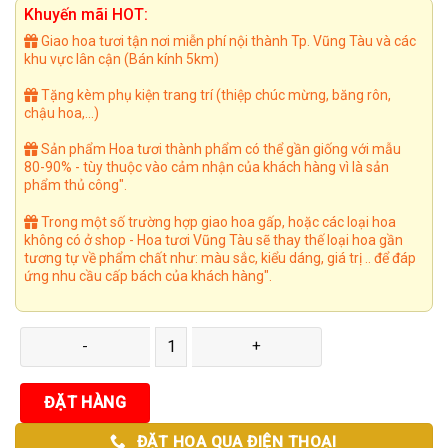
là:
tại
Khuyến mãi HOT:
650.000₫.
là:
600.000₫.
Giao hoa tươi tận nơi miễn phí nội thành Tp. Vũng Tàu và các
khu vực lân cận (Bán kính 5km)
Tặng kèm phụ kiện trang trí (thiệp chúc mừng, băng rôn,
chậu hoa,...)
Sản phẩm Hoa tươi thành phẩm có thể gần giống với mẫu
80-90% - tùy thuộc vào cảm nhận của khách hàng vì là sản
phẩm thủ công".
Trong một số trường hợp giao hoa gấp, hoặc các loại hoa
không có ở shop - Hoa tươi Vũng Tàu sẽ thay thế loại hoa gần
tương tự về phẩm chất như: màu sắc, kiểu dáng, giá trị .. để đáp
ứng nhu cầu cấp bách của khách hàng".
Bó Hoa 30 số lượng
ĐẶT HÀNG
ĐẶT HOA QUA ĐIỆN THOẠI