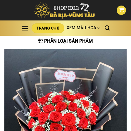
Skip
to
content
XEM MẪU HOA
TRANG CHỦ
PHÂN LOẠI SẢN PHẨM