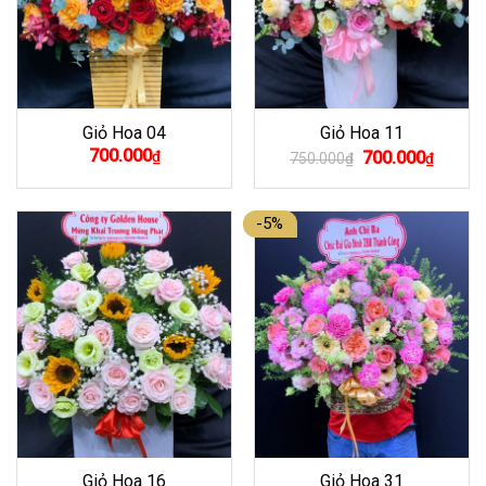
Giỏ Hoa 04
Giỏ Hoa 11
Giá
Giá
700.000
₫
700.000
750.000
₫
₫
gốc
hiện
là:
tại
750.000₫.
là:
700.00
-5%
Giỏ Hoa 16
Giỏ Hoa 31