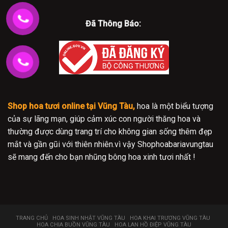
Đã Thông Báo:
Shop hoa tươi online tại Vũng Tàu,
hoa là một biểu tượng
của sự lãng mạn, giúp cảm xúc con người thăng hoa và
thường được dùng trang trí cho không gian sống thêm đẹp
mắt và gần gũi với thiên nhiên.vì vậy Shophoabariavungtau
sẽ mang đến cho bạn nhũng bông hoa xinh tươi nhất !
TRANG CHỦ
HOA SINH NHẬT VŨNG TÀU
HOA KHAI TRƯƠNG VŨNG TÀU
HOA CHIA BUỒN VŨNG TÀU
HOA LAN HỒ ĐIỆP VŨNG TÀU