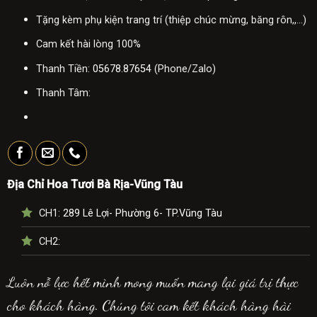
Tặng kèm phụ kiện trang trí (thiệp chúc mừng, băng rôn,,...)
Cam kết hài lòng 100%
Thanh Tiền:
05678.87654
(Phone/Zalo)
Thanh Tâm:
Địa Chỉ Hoa Tươi Bà Rịa-Vũng Tàu
CH1:
289 Lê Lợi- Phường 6- TP.Vũng Tàu
CH2:
Luôn nỗ lực hết mình mong muốn mang lại giá trị thực
cho khách hàng. Chúng tôi cam kết khách hàng hài