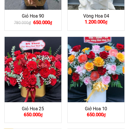
Giỏ Hoa 90
Vòng Hoa 04
Giá
Giá
1.200.000
650.000
₫
780.000
₫
₫
gốc
hiện
là:
tại
780.000₫.
là:
650.000₫.
Giỏ Hoa 25
Giở Hoa 10
650.000
650.000
₫
₫