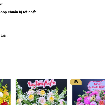
ác
shop chuẩn bị tốt nhất.
 tuần.
-5%