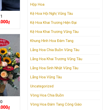
Hộp Hoa
Kệ Hoa Hội Nghị Vũng Tàu
11
.000
Giá
₫
Kệ Hoa Khai Trương Hiện Đại
hiện
tại
000₫.
là:
Kệ Hoa Khai Trương Vũng Tàu
700.000₫.
Khung Hình Hoa Đám Tang
Lẵng Hoa Chia Buồn Vũng Tàu
Lẵng Hoa Khai Trương Vũng Tàu
Lẵng Hoa Sinh Nhật Vũng Tàu
Lẵng Hoa Vũng Tàu
Uncategorized
Vòng Hoa Chia Buồn
90
Vòng Hoa Đám Tang Công Giáo
.000
Giá
₫
hiện