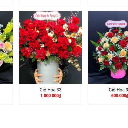
là:
780.
Giỏ Hoa 33
Giỏ Hoa 
1.000.000
₫
600.000