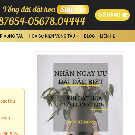
GIỎ HÀNG
ỆP VŨNG TÀU
HOA SỰ KIỆN VŨNG TÀU
BLOG
LIÊN HỆ
 các khu
, chậu
u 80-90% -