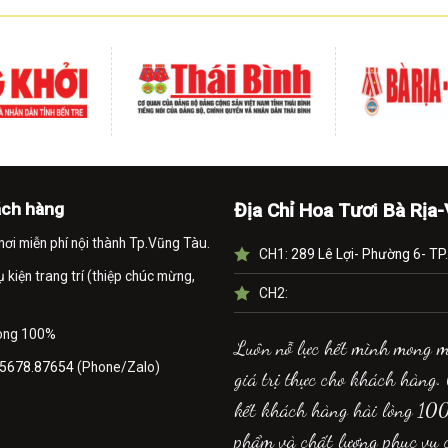
ách hàng
Địa Chỉ Hoa Tươi Bà Rịa
nơi miễn phí nội thành Tp.Vũng Tàu.
CH1:
289 Lê Lợi- Phường 6- TP
kiện trang trí (thiệp chúc mừng,
CH2:
lòng 100%
Luôn nỗ lực hết mình mong 
5678.87654
(Phone/Zalo)
giá trị thực cho khách hàng.
kết khách hàng hài lòng 10
phẩm và chất lượng phục vụ 