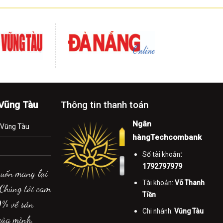
-Vũng Tàu
Thông tin thanh toán
Ngân
.Vũng Tàu
hàngTechcombank
Số tài khoản
:
1792797979
muốn mang lại
Tài khoản:
Võ Thanh
 Chúng tôi cam
Tiền
0% về sản
Chi nhánh:
Vũng Tàu
của mình.