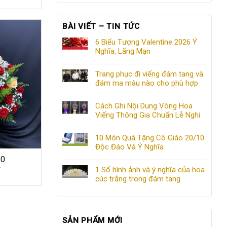
tại
000₫.
là:
650.000₫.
BÀI VIẾT – TIN TỨC
6 Biểu Tượng Valentine 2026 Ý
Nghĩa, Lãng Mạn
Trang phục đi viếng đám tang và
đám ma màu nào cho phù hợp
Cách Ghi Nội Dung Vòng Hoa
Viếng Thông Gia Chuẩn Lễ Nghi
10 Món Quà Tặng Cô Giáo 20/10
Độc Đáo Và Ý Nghĩa
30
1 Số hình ảnh và ý nghĩa của hoa
₫
cúc trắng trong đám tang
SẢN PHẨM MỚI