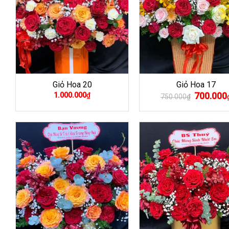
Giỏ Hoa 20
Giỏ Hoa 17
Giá
700.000
1.000.000
₫
750.000
₫
gốc
là:
750.000₫.