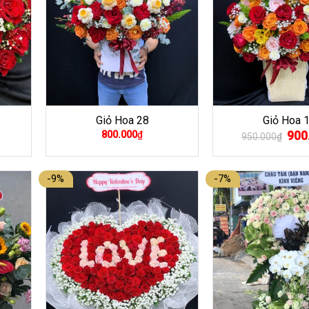
Giỏ Hoa 28
Giỏ Hoa 
Giá
900
800.000
₫
950.000
₫
gốc
là:
950.
-9%
-7%