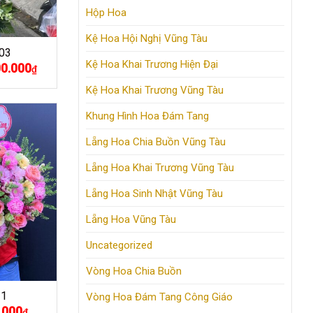
Hộp Hoa
Kệ Hoa Hội Nghị Vũng Tàu
03
Kệ Hoa Khai Trương Hiện Đại
00.000
Giá
₫
hiện
tại
Kệ Hoa Khai Trương Vũng Tàu
.000₫.
là:
2.500.000₫.
Khung Hình Hoa Đám Tang
Lẵng Hoa Chia Buồn Vũng Tàu
Lẵng Hoa Khai Trương Vũng Tàu
Lẵng Hoa Sinh Nhật Vũng Tàu
Lẵng Hoa Vũng Tàu
Uncategorized
Vòng Hoa Chia Buồn
31
Vòng Hoa Đám Tang Công Giáo
.000
Giá
₫