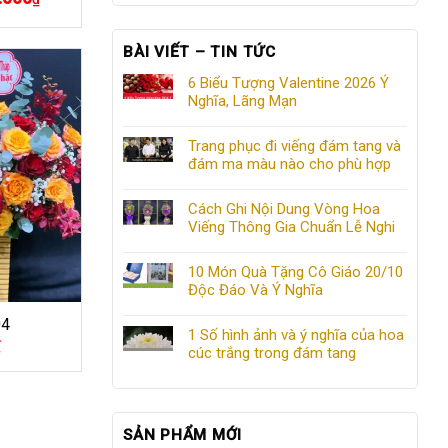
hiện
tại
000₫.
là:
BÀI VIẾT – TIN TỨC
900.000₫.
6 Biểu Tượng Valentine 2026 Ý
Nghĩa, Lãng Mạn
Trang phục đi viếng đám tang và
đám ma màu nào cho phù hợp
Cách Ghi Nội Dung Vòng Hoa
Viếng Thông Gia Chuẩn Lễ Nghi
10 Món Quà Tặng Cô Giáo 20/10
Độc Đáo Và Ý Nghĩa
04
1 Số hình ảnh và ý nghĩa của hoa
₫
cúc trắng trong đám tang
SẢN PHẨM MỚI