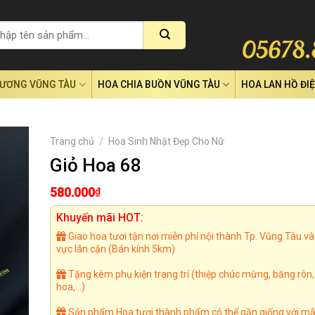
RƯƠNG VŨNG TÀU
HOA CHIA BUỒN VŨNG TÀU
HOA LAN HỒ ĐI
Trang chủ
/
Hoa Sinh Nhật Đẹp Cho Nữ
Giỏ Hoa 68
580.000
₫
Khuyến mãi HOT:
Giao hoa tươi tận nơi miễn phí nội thành Tp. Vũng Tàu và
vực lân cận (Bán kính 5km)
Tặng kèm phụ kiện trang trí (thiệp chúc mừng, băng rôn
hoa,...)
Sản phẩm Hoa tươi thành phẩm có thể gần giống với mẫ