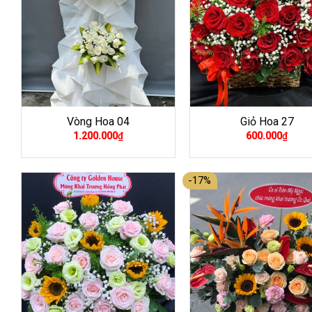
Vòng Hoa 04
Giỏ Hoa 27
1.200.000
₫
600.000
₫
-17%