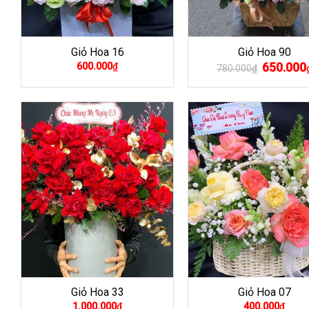
Giỏ Hoa 16
Giỏ Hoa 90
Giá
650.000
600.000
₫
780.000
₫
gốc
là:
780.000₫.
Giỏ Hoa 33
Giỏ Hoa 07
1.000.000
₫
400.000
₫