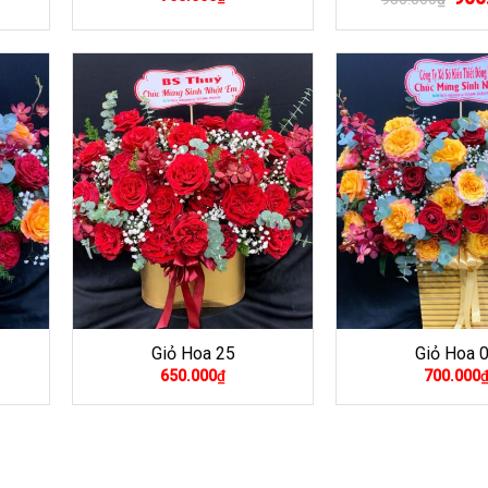
gốc
là:
950.
Giỏ Hoa 25
Giỏ Hoa 
650.000
₫
700.000