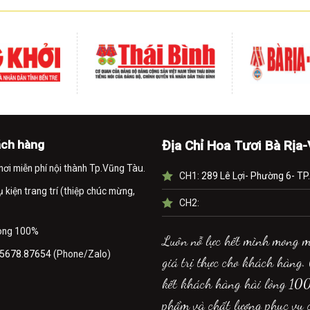
ách hàng
Địa Chỉ Hoa Tươi Bà Rịa
nơi miễn phí nội thành Tp.Vũng Tàu.
CH1:
289 Lê Lợi- Phường 6- TP
kiện trang trí (thiệp chúc mừng,
CH2:
lòng 100%
Luôn nỗ lực hết mình mong 
5678.87654
(Phone/Zalo)
giá trị thực cho khách hàng.
kết khách hàng hài lòng 10
phẩm và chất lượng phục vụ 