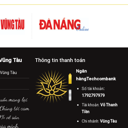
-Vũng Tàu
Thông tin thanh toán
Ngân
.Vũng Tàu
hàngTechcombank
Số tài khoản
:
1792797979
muốn mang lại
Tài khoản:
Võ Thanh
 Chúng tôi cam
Tiền
0% về sản
Chi nhánh:
Vũng Tàu
của mình.