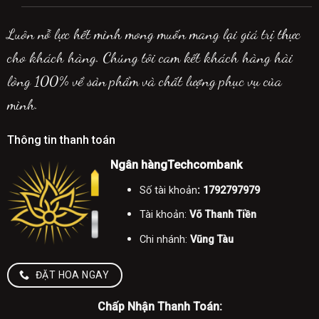
Luôn nỗ lực hết mình mong muốn mang lại giá trị thực
cho khách hàng. Chúng tôi cam kết khách hàng hài
lòng 100% về sản phẩm và chất lượng phục vụ của
mình.
Thông tin thanh toán
Ngân hàngTechcombank
Số tài khoản
: 1792797979
Tài khoản:
Võ Thanh Tiền
Chi nhánh:
Vũng Tàu
ĐẶT HOA NGAY
Chấp Nhận Thanh Toán: