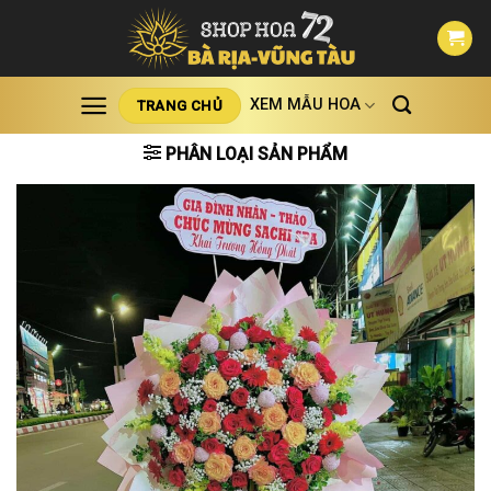
Skip
to
content
XEM MẪU HOA
TRANG CHỦ
PHÂN LOẠI SẢN PHẨM