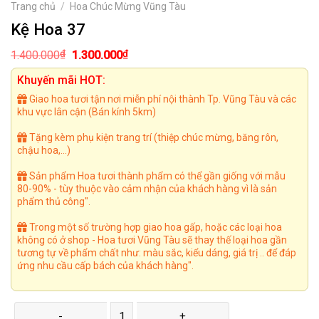
Trang chủ
/
Hoa Chúc Mừng Vũng Tàu
Kệ Hoa 37
Giá
Giá
₫
₫
1.400.000
1.300.000
gốc
hiện
là:
tại
Khuyến mãi HOT:
1.400.000₫.
là:
1.300.000₫.
Giao hoa tươi tận nơi miễn phí nội thành Tp. Vũng Tàu và các
khu vực lân cận (Bán kính 5km)
Tặng kèm phụ kiện trang trí (thiệp chúc mừng, băng rôn,
chậu hoa,...)
Sản phẩm Hoa tươi thành phẩm có thể gần giống với mẫu
80-90% - tùy thuộc vào cảm nhận của khách hàng vì là sản
phẩm thủ công".
Trong một số trường hợp giao hoa gấp, hoặc các loại hoa
không có ở shop - Hoa tươi Vũng Tàu sẽ thay thế loại hoa gần
tương tự về phẩm chất như: màu sắc, kiểu dáng, giá trị .. để đáp
ứng nhu cầu cấp bách của khách hàng".
Kệ Hoa 37 số lượng