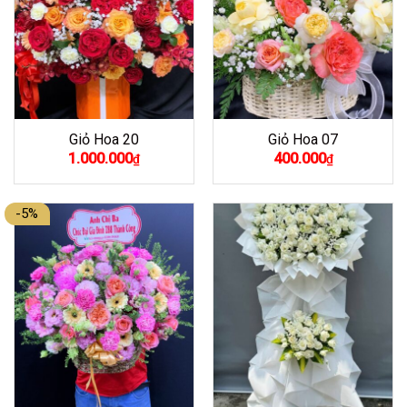
Giỏ Hoa 20
Giỏ Hoa 07
1.000.000
400.000
₫
₫
-5%