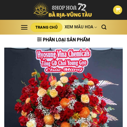
Skip
to
content
XEM MẪU HOA
TRANG CHỦ
PHÂN LOẠI SẢN PHẨM