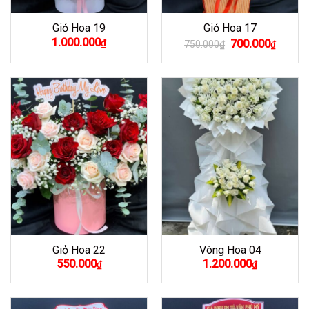
Giỏ Hoa 19
Giỏ Hoa 17
Giá
Giá
1.000.000
₫
700.000
750.000
₫
₫
gốc
hiện
là:
tại
750.000₫.
là:
700.00
Giỏ Hoa 22
Vòng Hoa 04
550.000
1.200.000
₫
₫