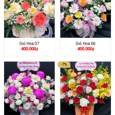
Giỏ Hoa 07
Giỏ Hoa 06
400.000
400.000
₫
₫
-7%