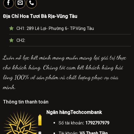
Địa Chỉ Hoa Tươi Bà Rịa-Vũng Tàu
CH1:
289 Lê Lợi- Phường 6- TP.Vũng Tàu
CH2:
Luôn nỗ lực hết mình mong muốn mang lại giá trị thực
cho khách hàng. Chúng tôi cam kết khách hàng hài
lòng 100% về sản phẩm và chất lượng phục vụ của
mình.
Thông tin thanh toán
Ngân hàngTechcombank
Số tài khoản
: 1792797979
Tài khoản:
Võ Thanh Tiền