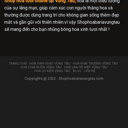
Shop hoa tươi online tại Vũng Tàu,
hoa là một biểu tượng
của sự lãng mạn, giúp cảm xúc con người thăng hoa và
thường được dùng trang trí cho không gian sống thêm đẹp
mắt và gần gũi với thiên nhiên.vì vậy Shophoabariavungtau
sẽ mang đến cho bạn nhũng bông hoa xinh tươi nhất !
TRANG CHỦ
HOA SINH NHẬT VŨNG TÀU
HOA KHAI TRƯƠNG VŨNG TÀU
HOA CHIA BUỒN VŨNG TÀU
HOA LAN HỒ ĐIỆP VŨNG TÀU
HOA SỰ KIỆN VŨNG TÀU
BLOG
LIÊN HỆ
Copyrights @ 2022 - Shophoabariavungtau.com