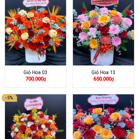
Giỏ Hoa 03
Giỏ Hoa 13
700.000
650.000
₫
₫
-5%